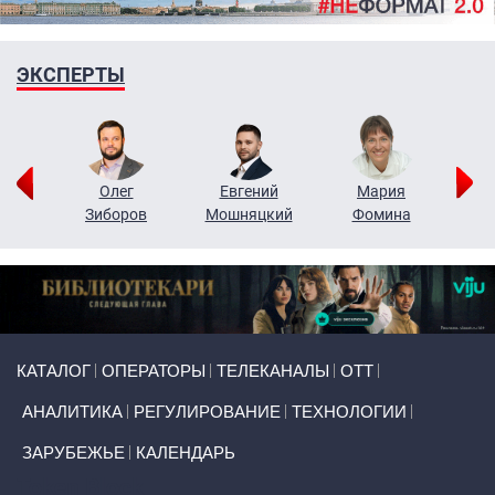
ЭКСПЕРТЫ
рий
Олег
Евгений
Мария
н
Зиборов
Мошняцкий
Фомина
Primary links
КАТАЛОГ
ОПЕРАТОРЫ
ТЕЛЕКАНАЛЫ
ОТТ
АНАЛИТИКА
РЕГУЛИРОВАНИЕ
ТЕХНОЛОГИИ
ЗАРУБЕЖЬЕ
КАЛЕНДАРЬ
Token Block