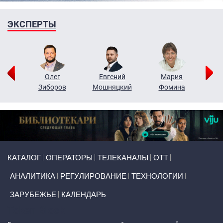
ЭКСПЕРТЫ
рий
Олег
Евгений
Мария
н
Зиборов
Мошняцкий
Фомина
Primary links
КАТАЛОГ
ОПЕРАТОРЫ
ТЕЛЕКАНАЛЫ
ОТТ
АНАЛИТИКА
РЕГУЛИРОВАНИЕ
ТЕХНОЛОГИИ
ЗАРУБЕЖЬЕ
КАЛЕНДАРЬ
Token Block