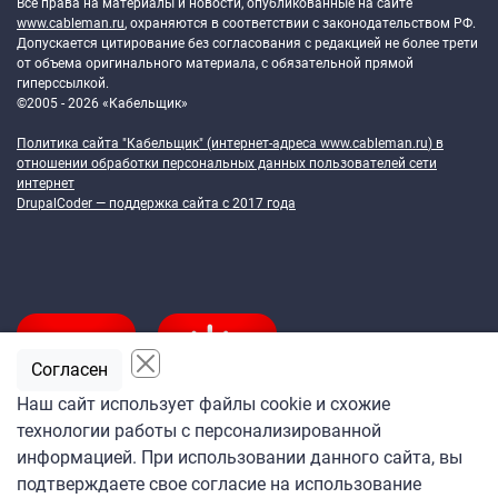
Все права на материалы и новости, опубликованные на сайте
www.cableman.ru
, охраняются в соответствии с законодательством РФ.
Допускается цитирование без согласования с редакцией не более трети
от объема оригинального материала, с обязательной прямой
гиперссылкой.
©2005 - 2026 «Кабельщик»
Политика сайта "Кабельщик" (интернет-адреса
www.cableman.ru
) в
отношении обработки персональных данных пользователей сети
интернет
DrupalCoder — поддержка сайта c 2017 года
Согласен
Наш сайт использует файлы cookie и схожие
технологии работы с персонализированной
Подпишитесь
информацией. При использовании данного сайта, вы
на ежедневную рассылку
подтверждаете свое согласие на использование