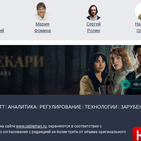
Мария
Сергей
На
ий
Фомина
Ролин
О
ТТ
АНАЛИТИКА
РЕГУЛИРОВАНИЕ
ТЕХНОЛОГИИ
ЗАРУБЕ
 на сайте
www.cableman.ru
, охраняются в соответствии с
 согласования с редакцией не более трети от объема оригинального