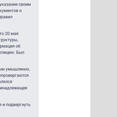
 указание своим
окументов о
правил
то 20 мая
труктуры,
ормация об
полицию. Был
вым умышленно,
 опровергаются
влялся
принадлежащее
 и подвергнуть