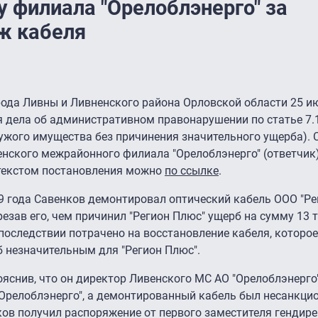
 филиала "Орелоблэнерго" за
ж кабеля
рода Ливны и Ливненского района Орловской области 25 и
я дела об административном правонарушении по статье 7.
ужого имущества без причинения значительного ущерба). 
енского межрайонного филиала "Орелоблэнерго" (ответчик)
 текстом постановления можно
по ссылке
.
9 года Савенков демонтировал оптический кабель ООО "Ре
езав его, чем причинил "Регион Плюс" ущерб на сумму 13 
впоследствии потрачено на восстановление кабеля, которо
б незначительным для "Регион Плюс".
ояснив, что он директор Ливенского МС АО "Орелоблэнерго
"Орелоблэнерго", а демонтированный кабель был несанкци
нков получил распоряжение от первого заместителя гендир