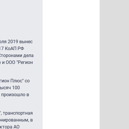
юля 2019 вынес
17 КоАП РФ
Сторонами дела
 и ООО "Регион
гион Плюс" со
тысяч 100
е произошло в
", транспортная
онированным, в
ектора АО