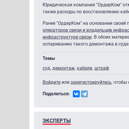
Юридическая компания "ОрдерКом" отме
также расходы по восстановлению каб
Ранее "ОрдерКом" на основании своей
операторов связи и владельцев инфра
инфраструктуре связи
. В обоих матер
оспариванию такого демонтажа в суде
Темы
суд
демонтаж
кабели
штраф
Войдите
или
зарегистрируйтесь
, чтобы
Поделиться:
ЭКСПЕРТЫ