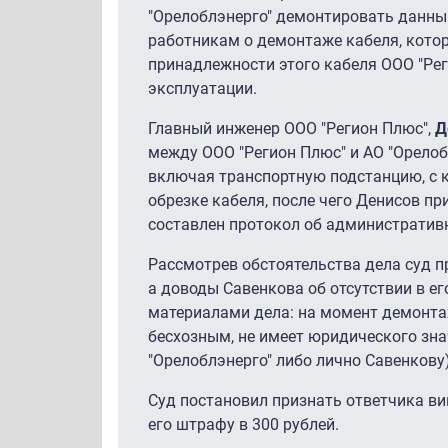
"Орелоблэнерго" демонтировать данный
работникам о демонтаже кабеля, котор
принадлежности этого кабеля ООО "Рег
эксплуатации.
Главный инженер ООО "Регион Плюс",
Д
между ООО "Регион Плюс" и АО "Орело
включая транспортную подстанцию, с 
обрезке кабеля, после чего Денисов п
составлен протокол об административ
Рассмотрев обстоятельства дела суд 
а доводы Савенкова об отсутствии в е
материалами дела: на момент демонтаж
бесхозным, не имеет юридического зна
"Орелоблэнерго" либо лично Савенкову
Суд постановил признать ответчика в
его штрафу в 300 рублей.