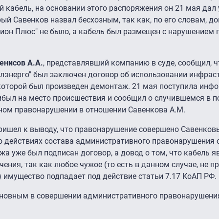
 кабель, на основании этого распоряжения он 21 мая дал
ый Савенков назвал бесхозным, так как, по его словам, д
ион Плюс" не было, а кабель был размещен с нарушением 
енисов А.А.
, представлявший компанию в суде, сообщил, ч
блэнерго" был заключен договор об использовании инфрас
которой был произведен демонтаж. 21 мая поступила инф
рибыл на место происшествия и сообщил о случившемся в 
ном правонарушении в отношении Савенкова А.М.
пришел к выводу, что правонарушение совершено Савенко
го действиях состава административного правонарушения
а уже был подписан договор, а довод о том, что кабель я
чения, так как любое чужое (то есть в данном случае, не 
) имущество подпадает под действие статьи 7.17 КоАП РФ.
иновным в совершении административного правонарушения