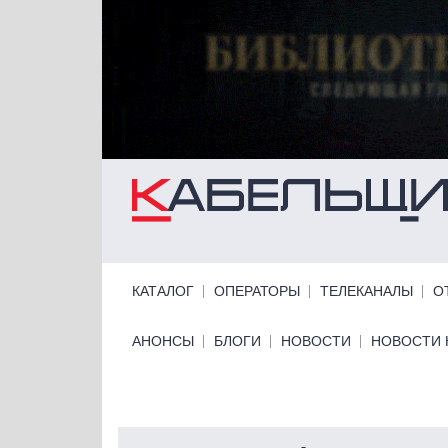
Перейти к основному содержанию
Primary links
КАТАЛОГ
ОПЕРАТОРЫ
ТЕЛЕКАНАЛЫ
О
Primary links bottom
АНОНСЫ
БЛОГИ
НОВОСТИ
НОВОСТИ 