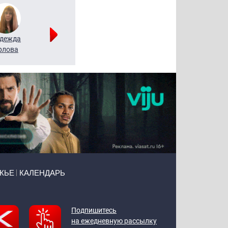
дежда
Мария
Алексей
рлова
Щербаль
Леонтьев
ЖЬЕ
КАЛЕНДАРЬ
Подпишитесь
на ежедневную рассылку