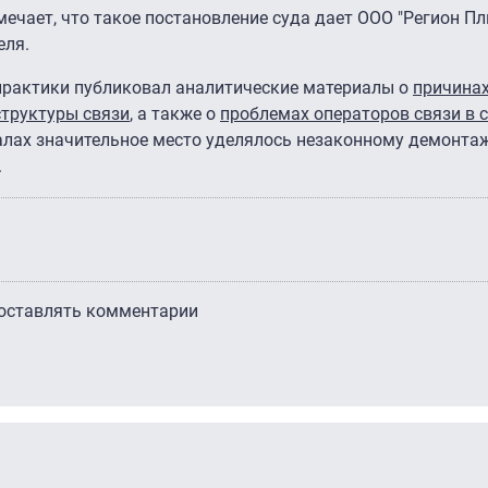
чает, что такое постановление суда дает ООО "Регион П
еля.
 практики публиковал аналитические материалы о
причинах
структуры связи
, а также о
проблемах операторов связи в 
иалах значительное место уделялось незаконному демонтаж
.
 оставлять комментарии