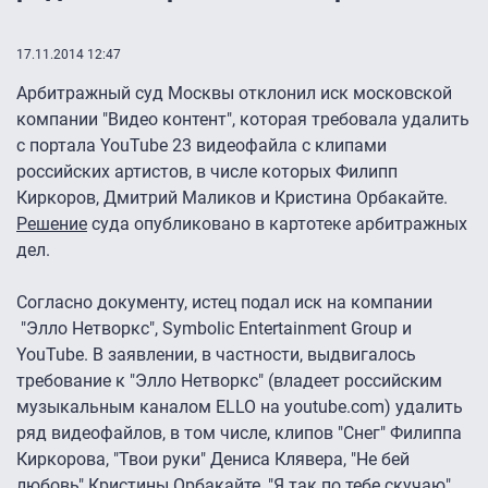
17.11.2014 12:47
Арбитражный суд Москвы отклонил иск московской
компании "Видео контент", которая требовала удалить
с портала YouTube 23 видеофайла с клипами
российских артистов, в числе которых Филипп
Киркоров, Дмитрий Маликов и Кристина Орбакайте.
Решение
суда опубликовано в картотеке арбитражных
дел.
Согласно документу, истец подал иск на компании
"Элло Нетворкс", Symbolic Entertainment Group и
YouTube. В заявлении, в частности, выдвигалось
требование к "Элло Нетворкс" (владеет российским
музыкальным каналом ELLO на youtube.com) удалить
ряд видеофайлов, в том числе, клипов "Снег" Филиппа
Киркорова, "Твои руки" Дениса Клявера, "Не бей
любовь" Кристины Орбакайте, "Я так по тебе скучаю"