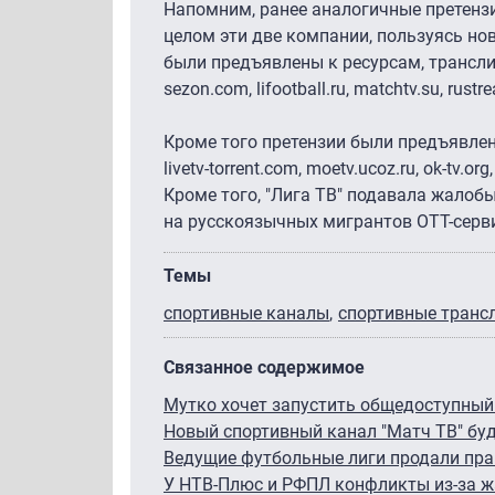
Напомним, ранее аналогичные претензи
целом эти две компании, пользуясь нов
были предъявлены к ресурсам, транслиру
sezon.com, lifootball.ru, matchtv.su, rustrea
Кроме того претензии были предъявлен
livetv-torrent.com, moetv.ucoz.ru, ok-tv.org,
Кроме того, "Лига ТВ" подавала жалобы
на русскоязычных мигрантов OTT-сервис
Темы
спортивные каналы
спортивные транс
Связанное содержимое
Мутко хочет запустить общедоступный
Новый спортивный канал "Матч ТВ" буд
Ведущие футбольные лиги продали пра
У НТВ-Плюс и РФПЛ конфликты из-за 