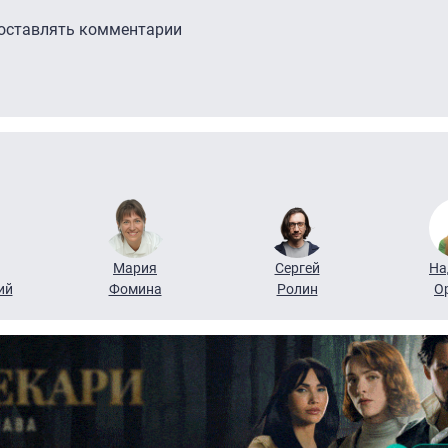
 оставлять комментарии
Мария
Сергей
На
ий
Фомина
Ролин
О