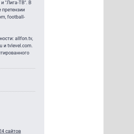
 "Лига-ТВ". В
е претензии
, football-
ти: allfon.tv,
ru и tvlevel.com.
ентированного
24 сайтов