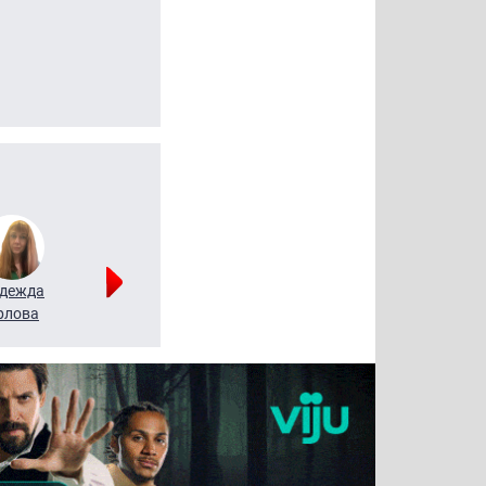
дежда
Мария
Алексей
рлова
Щербаль
Леонтьев