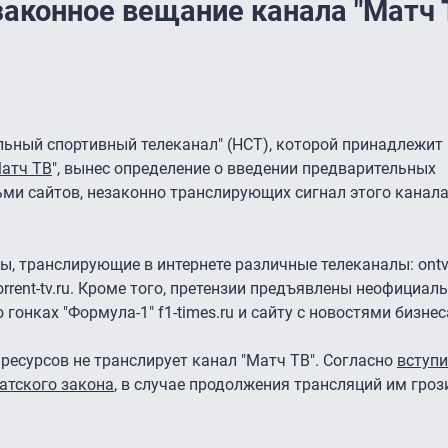
законное вещание канала "Матч 
льный спортивный телеканал" (НСТ), которой принадлежит
атч ТВ
", вынес определение о введении предварительных
ми сайтов, незаконно транслирующих сигнал этого канала
ы, транслирующие в интернете различные телеканалы: ontvt
 и torrent-tv.ru. Кроме того, претензии предъявлены неофициа
 гонках "Формула-1" f1-times.ru и сайту с новостями бизнеса
ресурсов не транслирует канал "Матч ТВ". Согласно
вступи
атского закона
, в случае продолжения трансляций им гро