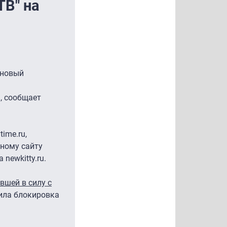
ТВ" на
 новый
, сообщает
ime.ru,
льному сайту
 newkitty.ru.
вшей в силу с
зила блокировка