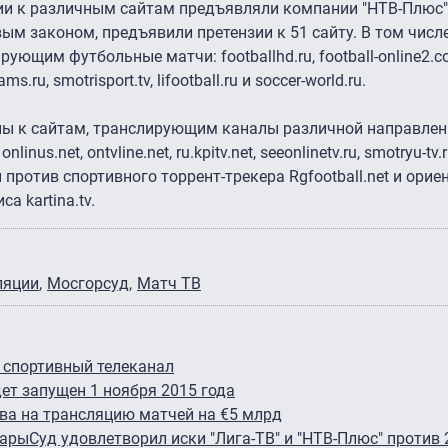
и к различным сайтам предъявляли компании "НТВ-Плюс" и
ым законом, предъявили претензии к 51 сайту. В том числ
ющим футбольные матчи: footballhd.ru, football-online2.com
ms.ru, smotrisport.tv, lifootball.ru и soccer-world.ru.
ы к сайтам, транслирующим каналы различной направленнос
 onlinus.net, ontvline.net, ru.kpitv.net, seeonlinetv.ru, smotryu-tv.
 против спортивного торрент-трекера Rgfootball.net и ори
а kartina.tv.
ляции
Мосгорсуд
Матч ТВ
 спортивный телеканал
ет запущен 1 ноября 2015 года
ва на трансляцию матчей на €5 млрд
жары
Суд удовлетворил иски "Лига-ТВ" и "НТВ-Плюс" против 