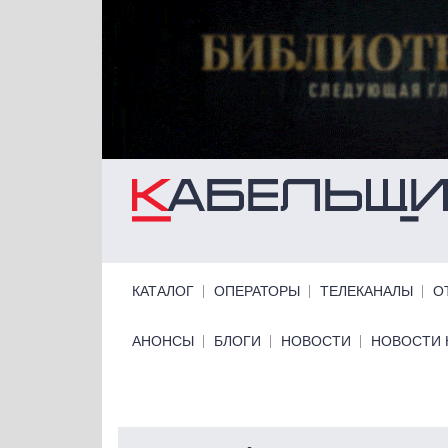
Перейти к основному содержанию
Primary links
КАТАЛОГ
ОПЕРАТОРЫ
ТЕЛЕКАНАЛЫ
О
Primary links bottom
АНОНСЫ
БЛОГИ
НОВОСТИ
НОВОСТИ 