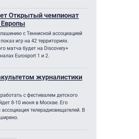
ажет Открытый чемпионат
х Европы
глашению с Теннисной ассоциацией
показ игр на 42 территориях.
о матча будет на Discovery+
налах Eurosport 1 и 2.
акультетом журналистики
 работать с фестивалем детского
дет 8-10 июня в Москве. Его
 ассоциация телерадиовещателей. В
ширено.
умерация страниц