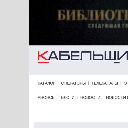
Перейти к основному содержанию
Primary links
КАТАЛОГ
ОПЕРАТОРЫ
ТЕЛЕКАНАЛЫ
О
Primary links bottom
АНОНСЫ
БЛОГИ
НОВОСТИ
НОВОСТИ 