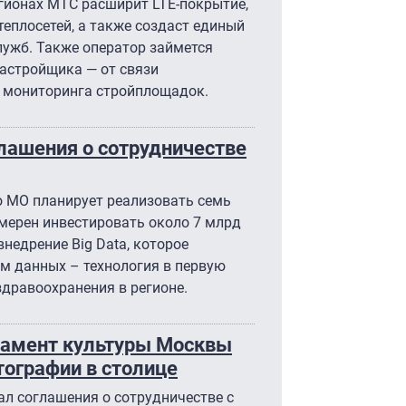
егионах МТС расширит LTE-покрытие,
теплосетей, а также создаст единый
лужб. Также оператор займется
астройщика — от связи
 мониторинга стройплощадок.
лашения о сотрудничестве
о МО планирует реализовать семь
амерен инвестировать около 7 млрд
 внедрение Big Data, которое
м данных – технология в первую
здравоохранения в регионе.
ртамент культуры Москвы
ографии в столице
л соглашения о сотрудничестве с