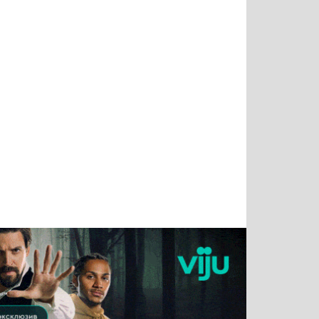
Татьяна
Тимур
Григорий
Олег
Воронова
Чудутов
Кузин
Зиборов