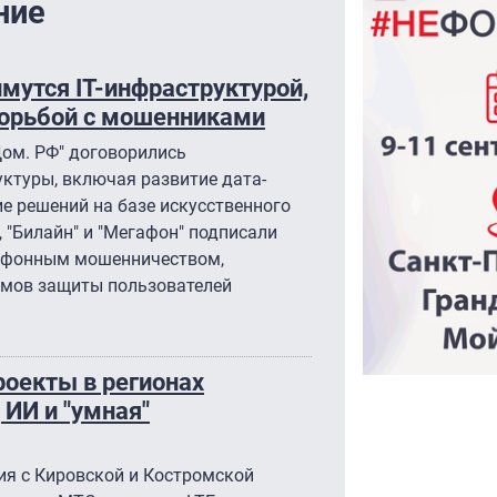
ние
ймутся IT-инфраструктурой,
борьбой с мошенниками
Дом. РФ" договорились
уктуры, включая развитие дата-
ие решений на базе искусственного
 "Билайн" и "Мегафон" подписали
лефонным мошенничеством,
мов защиты пользователей
оекты в регионах
 ИИ и "умная"
я с Кировской и Костромской