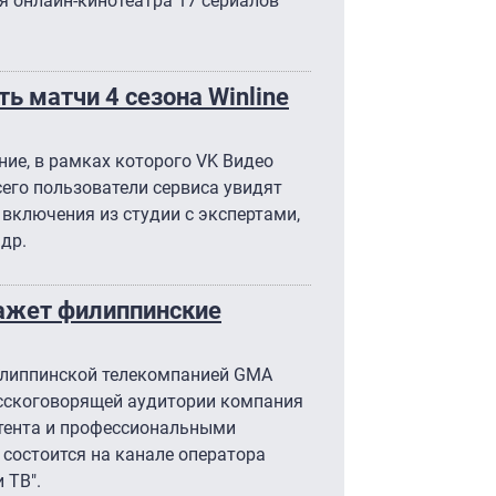
ля онлайн-кинотеатра 17 сериалов
ь матчи 4 сезона Winline
ие, в рамках которого VK Видео
его пользователи сервиса увидят
 включения из студии с экспертами,
др.
кажет филиппинские
илиппинской телекомпанией GMA
усскоговорящей аудитории компания
нтента и профессиональными
состоится на канале оператора
 ТВ".