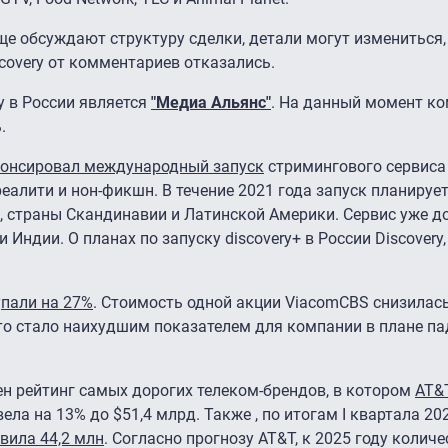
ще обсуждают структуру сделки, детали могут измениться,
covery от комментариев отказались.
y в России является
"Медиа Альянс"
. На данный момент ко
.
онсировал международный запуск
стримингового сервиса 
еалити и нон-фикшн. В течение 2021 года запуск планирует
, страны Скандинавии и Латинской Америки. Сервис уже д
Индии. О планах по запуску discovery+ в России Discovery, 
у
пали на 27%
. Стоимость одной акции ViacomCBS снизилась
что стало наихудшим показателем для компании в плане па
ен рейтинг самых дорогих телеком-брендов, в котором
AT&
ела на 13% до $51,4 млрд. Также , по итогам I квартала 202
вила 44,2 млн
. Согласно прогнозу AT&T, к 2025 году колич