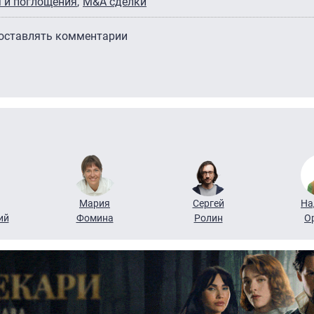
 и поглощения
M&A сделки
 оставлять комментарии
Мария
Сергей
На
ий
Фомина
Ролин
О