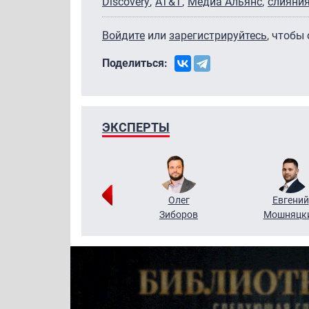
Discovery
AT&T
Медиа Альянс
слияния
Войдите
или
зарегистрируйтесь
, чтобы
Поделиться:
ЭКСПЕРТЫ
Григорий
Олег
Евгений
Кузин
Зиборов
Мошняцк