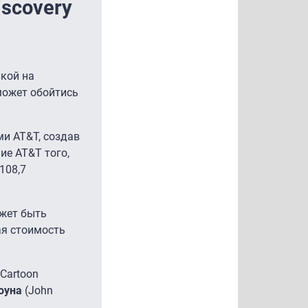
scovery
кой на
 может обойтись
ми AT&T, создав
ие AT&T того,
108,7
ожет быть
ая стоимость
Cartoon
оуна
(John