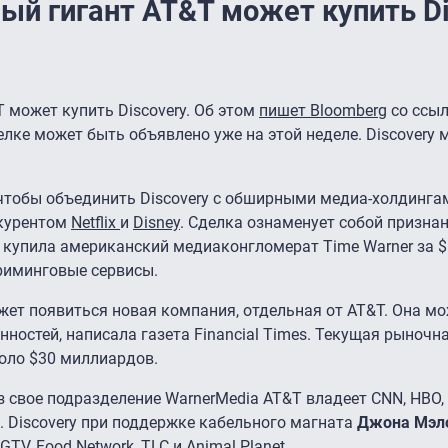
й гигант AT&T может купить Di
может купить Discovery. Об этом
пишет Bloomberg
со ссыл
елке может быть объявлено уже на этой неделе. Discovery
 чтобы объединить Discovery с обширными медиа-холдинга
нкурентом
Netflix
и
Disney
. Сделка ознаменует собой признан
ия купила американский медиаконгломерат Time Warner за $
риминговые сервисы.
жет появиться новая компания, отдельная от AT&T. Она м
нностей, написала газета Financial Times. Текущая рыночн
коло $30 миллиардов.
 свое подразделение WarnerMedia AT&T владеет CNN, HBO, 
os. Discovery при поддержке кабельного магната
Джона Мэл
TV, Food Network, TLC и Animal Planet.