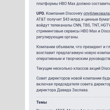
платформы HBO Max должно составить 
UPD.
Компания Discovery
опубликовала
AT&T получит $43 млрд и ценные бумаг
войдут телеканалы CNN, TBS, TNT, HGTV,
стриминговые сервисы HBO Max и Discov
регулирующие органы.
Компании объявили, что президент и г
возглавит предлагаемую новую компан
оперативным и творческим руководств
Текущие несколько классов акций Disc
Совет директоров новой компании буде
включая председателя совета директор
директора Давида Заслава.
Темы