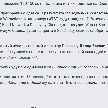
примерно 120-150 млн. Половина из них придётся на Сое
 пресс-релиз
о сделке. В результате объединения WarnerMed
и WarnerMedia. Акционеры AT&T будут владеть 71% новой 
 Food Network и Discovery Channel, киностудия Warner Bros.
ery+. Сделка будет закрыта в 2022 году, если ее одобрят 
лавный исполнительный директор Discovery
Давид Заслав
(
ию "с лучшей в своем классе управленческой командой 
ом обеих компаний".
overy будут объединены в один класс с одним голосом на а
т состоять из 13 членов, 7 из которых первоначально наз
ов. Изначально Discovery назначит 6 членов, включая ген