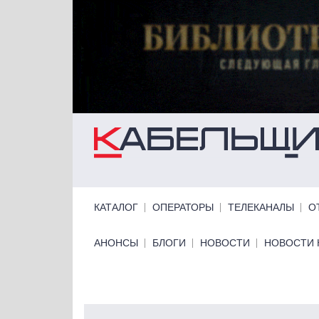
Перейти к основному содержанию
Primary links
КАТАЛОГ
ОПЕРАТОРЫ
ТЕЛЕКАНАЛЫ
О
Primary links bottom
АНОНСЫ
БЛОГИ
НОВОСТИ
НОВОСТИ 