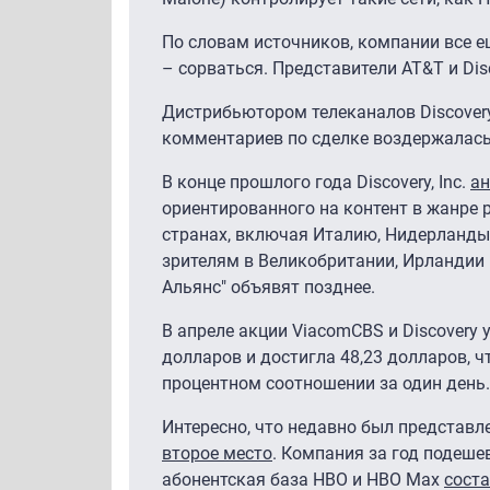
По словам источников, компании все е
– сорваться. Представители AT&T и Dis
Дистрибьютором телеканалов Discover
комментариев по сделке воздержалась
В конце прошлого года Discovery, Inc.
ан
ориентированного на контент в жанре р
странах, включая Италию, Нидерланды
зрителям в Великобритании, Ирландии и 
Альянс" объявят позднее.
В апреле акции ViacomCBS и Discovery 
долларов и достигла 48,23 долларов, 
процентном соотношении за один день.
Интересно, что недавно был представл
второе место
. Компания за год подешев
абонентская база HBO и HBO Max
соста