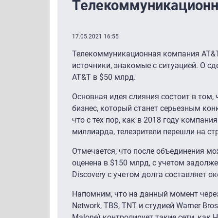
Телекоммуникационны
17.05.2021 16:55
Телекоммуникационная компания AT&T 
источники, знакомые с ситуацией. О сд
AT&T в $50 млрд.
Основная идея слияния состоит в том,
бизнес, который станет серьезным ко
что с тех пор, как в 2018 году компан
миллиарда, телезрители перешли на ст
Отмечается, что после объединения мо
оценена в $150 млрд, с учетом задолже
Discovery с учетом долга составляет о
Напомним, что на данный момент через
Network, TBS, TNT и студией Warner Br
Malone) контролирует такие сети, как HG