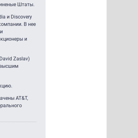
диненые Штаты.
ia и Discovery
компании. В нее
 и
акционеры и
David Zaslav)
и высшим
кцию.
начены AT&T,
ерального