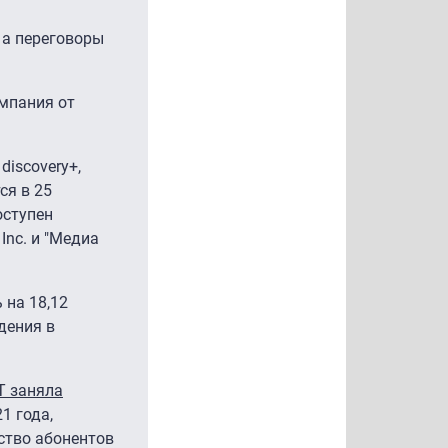
 а переговоры
мпания от
discovery+,
ся в 25
оступен
Inc. и "Медиа
 на 18,12
дения в
T заняла
1 года,
ество абонентов