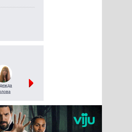
дежда
Мария
Алексей
рлова
Щербаль
Леонтьев