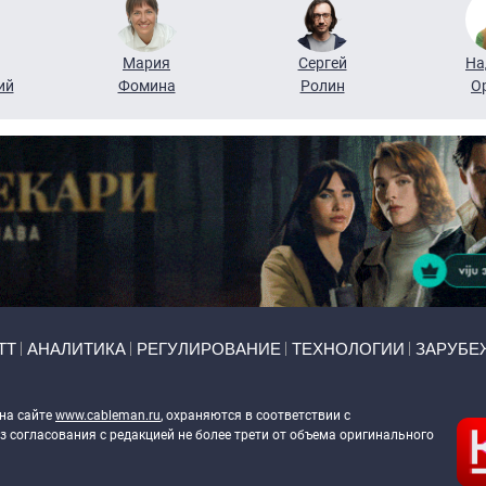
Мария
Сергей
На
ий
Фомина
Ролин
О
ТТ
АНАЛИТИКА
РЕГУЛИРОВАНИЕ
ТЕХНОЛОГИИ
ЗАРУБЕ
 на сайте
www.cableman.ru
, охраняются в соответствии с
 согласования с редакцией не более трети от объема оригинального