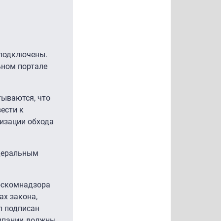
 подключены.
ьном портале
тываются, что
ести к
лизации обхода
едеральным
Роскомнадзора
ах закона,
л подписан
мпании должны