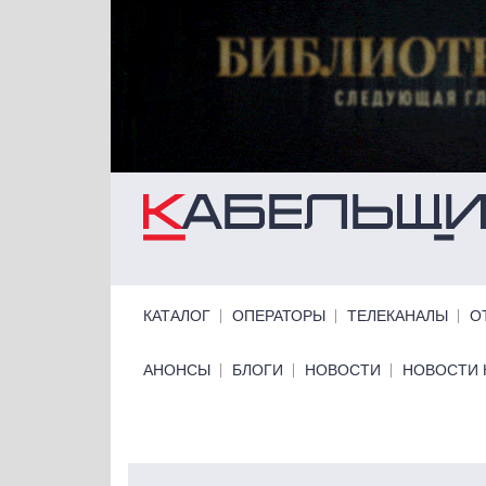
Перейти к основному содержанию
Primary links
КАТАЛОГ
ОПЕРАТОРЫ
ТЕЛЕКАНАЛЫ
О
Primary links bottom
АНОНСЫ
БЛОГИ
НОВОСТИ
НОВОСТИ 