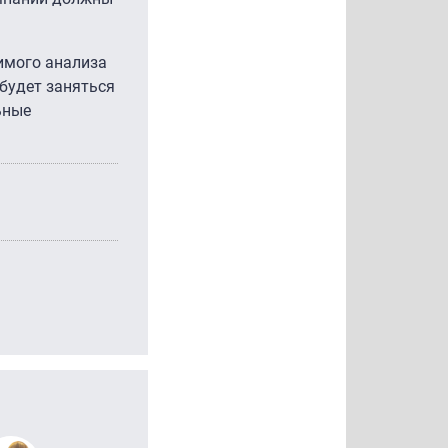
имого анализа
будет заняться
ьные