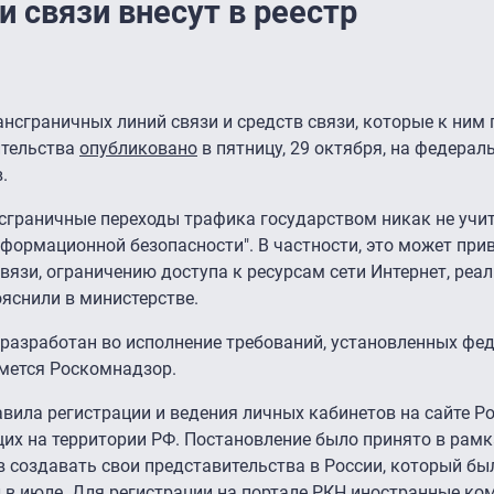
 связи внесут в реестр
нсграничных линий связи и средств связи, которые к ним
ительства
опубликовано
в пятницу, 29 октября, на федерал
.
нсграничные переходы трафика государством никак не учи
нформационной безопасности". В частности, это может прив
вязи, ограничению доступа к ресурсам сети Интернет, реа
ояснили в министерстве.
я разработан во исполнение требований, установленных ф
ймется Роскомнадзор.
вила регистрации и ведения личных кабинетов на сайте 
щих на территории РФ. Постановление было принято в рамк
 создавать свои представительства в России, который бы
м
в июле. Для регистрации на
портале
РКН иностранные ко