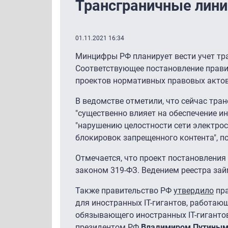
Трансграничные линии
01.11.2021 16:34
Минцифры РФ планирует вести учет тра
Соответствующее постановление прав
проектов нормативных правовых актов
В ведомстве отметили, что сейчас тра
"существенно влияет на обеспечение и
"нарушению целостности сети электрос
блокировок запрещенного контента", п
Отмечается, что проект постановлени
законом 319-ФЗ. Ведением реестра за
Также правительство РФ
утвердило
пра
для иностранных IT-гигантов, работаю
обязывающего иностранных IT-гигантов
президентом РФ
Владимиром Путины