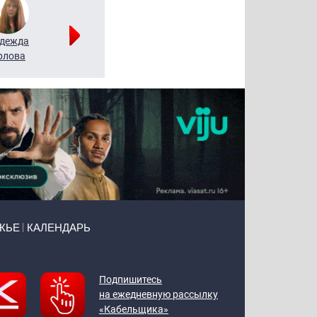
дежда
Мария
Алексей
рлова
Щербаль
Леонтьев
ЖЬЕ
КАЛЕНДАРЬ
Подпишитесь
на ежедневную рассылку
«Кабельщика»