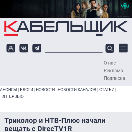
Перейти к основному содержанию
О нас
To
Реклама
Подписка
Primary links bottom
АНОНСЫ
БЛОГИ
НОВОСТИ
НОВОСТИ КАНАЛОВ
СТАТЬИ
ИНТЕРВЬЮ
Триколор и НТВ-Плюс начали
вещать с DirecTV1R