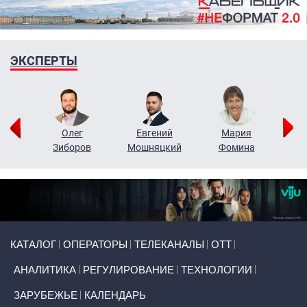
ЭКСПЕРТЫ
рий
Олег
Евгений
Мария
н
Зиборов
Мошняцкий
Фомина
Primary links
КАТАЛОГ
ОПЕРАТОРЫ
ТЕЛЕКАНАЛЫ
ОТТ
АНАЛИТИКА
РЕГУЛИРОВАНИЕ
ТЕХНОЛОГИИ
ЗАРУБЕЖЬЕ
КАЛЕНДАРЬ