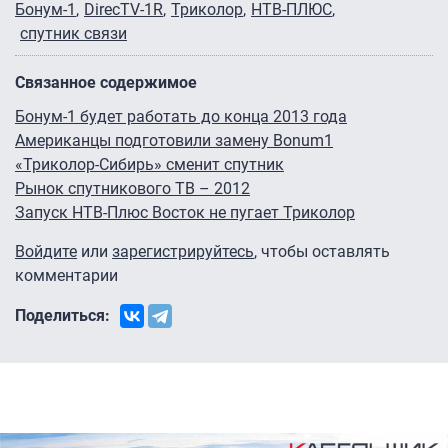
Бонум-1
DirecTV-1R
Триколор
НТВ-ПЛЮС
спутник связи
Связанное содержимое
Бонум-1 будет работать до конца 2013 года
Американцы подготовили замену Bonum1
«Триколор-Сибирь» сменит спутник
Рынок спутникового ТВ – 2012
Запуск НТВ-Плюс Восток не пугает Триколор
Войдите
или
зарегистрируйтесь
, чтобы оставлять
комментарии
Поделиться: