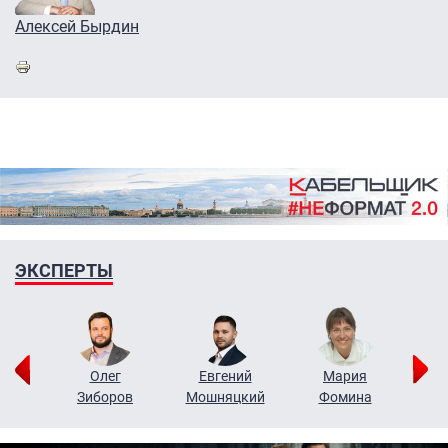
Алексей Бырдин
ЭКСПЕРТЫ
рий
Олег
Евгений
Мария
н
Зиборов
Мошняцкий
Фомина