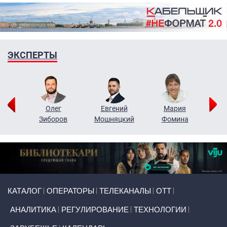
ЭКСПЕРТЫ
рий
Олег
Евгений
Мария
н
Зиборов
Мошняцкий
Фомина
Primary links
КАТАЛОГ
ОПЕРАТОРЫ
ТЕЛЕКАНАЛЫ
ОТТ
АНАЛИТИКА
РЕГУЛИРОВАНИЕ
ТЕХНОЛОГИИ