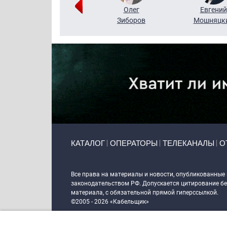
Григорий
Олег
Евгений
Кузин
Зиборов
Мошняцк
Primary links
КАТАЛОГ
ОПЕРАТОРЫ
ТЕЛЕКАНАЛЫ
О
Token Block
Все права на материалы и новости, опубликованные
законодательством РФ. Допускается цитирование без
материала, с обязательной прямой гиперссылкой.
©2005 - 2026 «Кабельщик»
Политика сайта "Кабельщик" (интернет-адреса
www.c