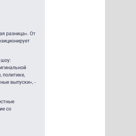
ая разница». От
озиционирует
 шоу:
ригинальной
, политике,
ные выпуски», -
естные
ие со