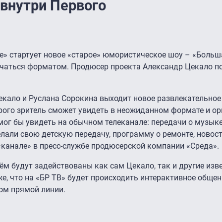
 внутри Первого
е» стартует новое «старое» юмористическое шоу – «Больш
ичаться форматом. Продюсер проекта Александр Цекало п
екало и Руслана Сорокина выходит новое развлекательное
орого зритель сможет увидеть в неожиданном формате и о
мог бы увидеть на обычном телеканале: передачи о музыке
лали свою детскую передачу, программу о ремонте, новост
«канале» в пресс-службе продюсерской компании «Среда».
нём будут задействованы как сам Цекало, так и другие изв
, что на «БР ТВ» будет происходить интерактивное общен
ом прямой линии.