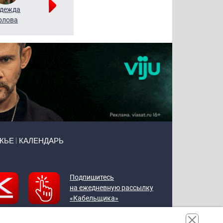
дежда
Мария
Алексей
рлова
Щербаль
Леонтьев
ЖЬЕ
КАЛЕНДАРЬ
Подпишитесь
на ежедневную рассылку
«Кабельщика»