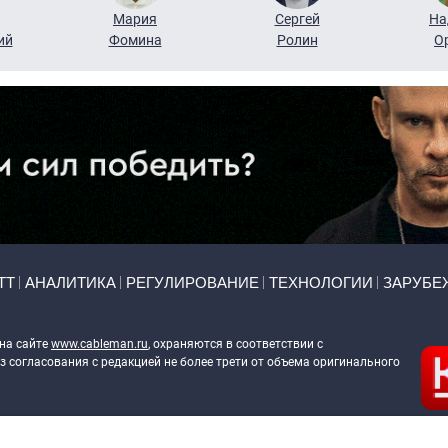
Мария
Сергей
На
ий
Фомина
Ролин
О
ТТ
АНАЛИТИКА
РЕГУЛИРОВАНИЕ
ТЕХНОЛОГИИ
ЗАРУБЕ
 на сайте
www.cableman.ru
, охраняются в соответствии с
 согласования с редакцией не более трети от объема оригинального
ableman.ru
) в отношении обработки персональных данных