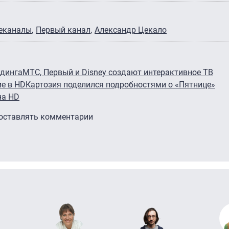
леканалы
Первый канал
Александр Цекало
ндинга
МТС, Первый и Disney создают интерактивное ТВ
е в HD
Картозия поделился подробностями о «Пятнице»
на HD
 оставлять комментарии