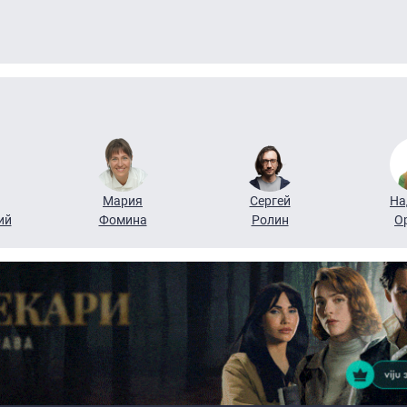
Мария
Сергей
На
ий
Фомина
Ролин
О