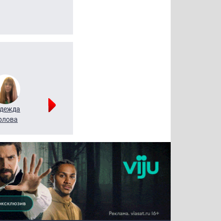
дежда
Мария
Алексей
рлова
Щербаль
Леонтьев