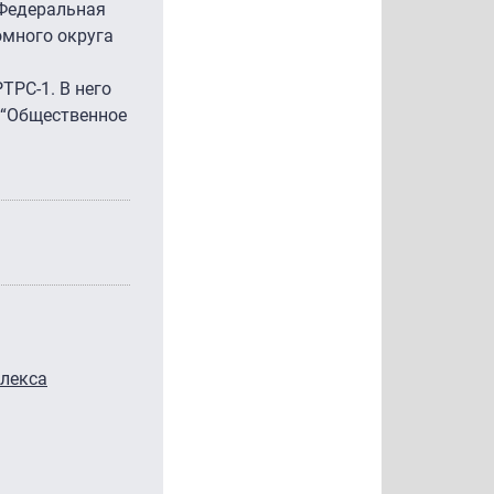
 Федеральная
омного округа
ТРС-1. В него
”, “Общественное
плекса