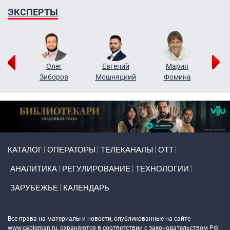
ЭКСПЕРТЫ
рий
Олег
Евгений
Мария
н
Зиборов
Мошняцкий
Фомина
Primary links
КАТАЛОГ
ОПЕРАТОРЫ
ТЕЛЕКАНАЛЫ
ОТТ
АНАЛИТИКА
РЕГУЛИРОВАНИЕ
ТЕХНОЛОГИИ
ЗАРУБЕЖЬЕ
КАЛЕНДАРЬ
Token Block
Все права на материалы и новости, опубликованные на сайте
www.cableman.ru
, охраняются в соответствии с законодательством РФ.