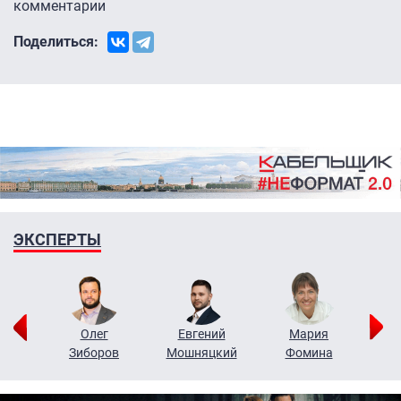
комментарии
Поделиться:
ЭКСПЕРТЫ
рий
Олег
Евгений
Мария
н
Зиборов
Мошняцкий
Фомина