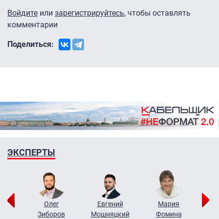
Войдите
или
зарегистрируйтесь
, чтобы оставлять
комментарии
Поделиться:
ЭКСПЕРТЫ
рий
Олег
Евгений
Мария
н
Зиборов
Мошняцкий
Фомина