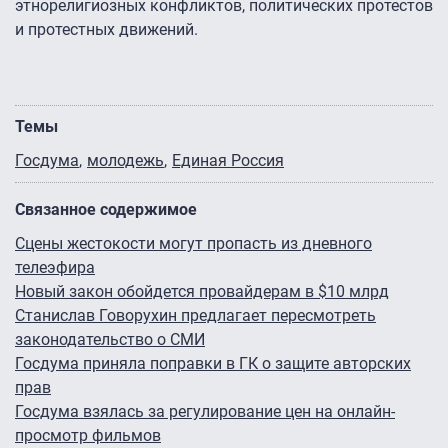
этнорелигиозных конфликтов, политических протестов
и протестных движений.
Темы
Госдума
молодежь
Единая Россия
Связанное содержимое
Сцены жестокости могут пропасть из дневного
телеэфира
Новый закон обойдется провайдерам в $10 млрд
Станислав Говорухин предлагает пересмотреть
законодательство о СМИ
Госдума приняла поправки в ГК о защите авторских
прав
Госдума взялась за регулирование цен на онлайн-
просмотр фильмов