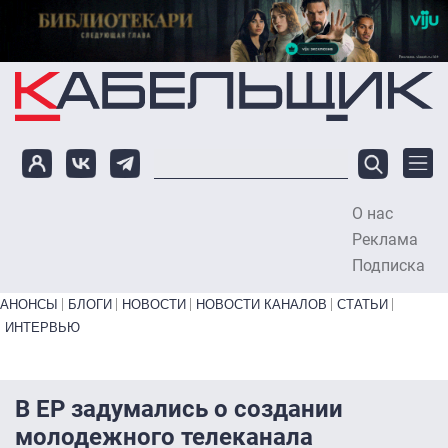
Перейти к основному содержанию
О нас
To
Реклама
Подписка
Primary links bottom
АНОНСЫ
БЛОГИ
НОВОСТИ
НОВОСТИ КАНАЛОВ
СТАТЬИ
ИНТЕРВЬЮ
В ЕР задумались о создании
молодежного телеканала