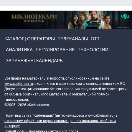
Primary links
КАТАЛОГ
ОПЕРАТОРЫ
ТЕЛЕКАНАЛЫ
ОТТ
АНАЛИТИКА
РЕГУЛИРОВАНИЕ
ТЕХНОЛОГИИ
ЗАРУБЕЖЬЕ
КАЛЕНДАРЬ
Token Block
Все права на материалы и новости, опубликованные на сайте
www.cableman.ru
, охраняются в соответствии с законодательством РФ.
Допускается цитирование без согласования с редакцией не более трети
от объема оригинального материала, с обязательной прямой
гиперссылкой.
©2005 - 2026 «Кабельщик»
Политика сайта "Кабельщик" (интернет-адреса
www.cableman.ru
) в
отношении обработки персональных данных пользователей сети
интернет
DrupalCoder — поддержка сайта c 2017 года