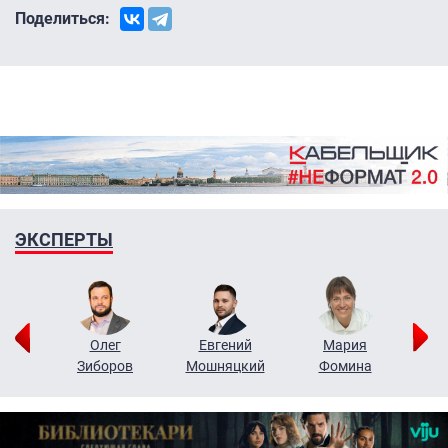
Поделиться:
ЭКСПЕРТЫ
рий
Олег
Евгений
Мария
н
Зиборов
Мошняцкий
Фомина