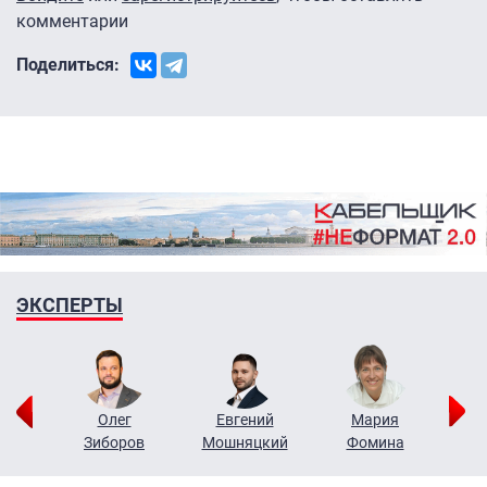
комментарии
Поделиться:
ЭКСПЕРТЫ
рий
Олег
Евгений
Мария
н
Зиборов
Мошняцкий
Фомина