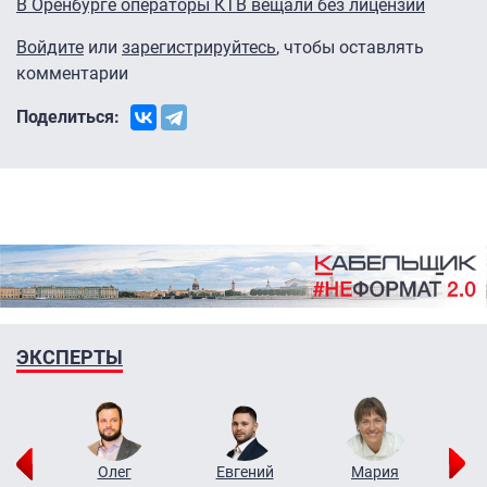
В Оренбурге операторы КТВ вещали без лицензии
Войдите
или
зарегистрируйтесь
, чтобы оставлять
комментарии
Поделиться:
ЭКСПЕРТЫ
рий
Олег
Евгений
Мария