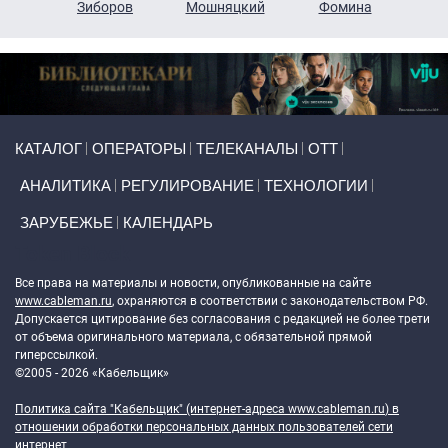
н
Зиборов
Мошняцкий
Фомина
Primary links
КАТАЛОГ
ОПЕРАТОРЫ
ТЕЛЕКАНАЛЫ
ОТТ
АНАЛИТИКА
РЕГУЛИРОВАНИЕ
ТЕХНОЛОГИИ
ЗАРУБЕЖЬЕ
КАЛЕНДАРЬ
Token Block
Все права на материалы и новости, опубликованные на сайте
www.cableman.ru
, охраняются в соответствии с законодательством РФ.
Допускается цитирование без согласования с редакцией не более трети
от объема оригинального материала, с обязательной прямой
гиперссылкой.
©2005 - 2026 «Кабельщик»
Политика сайта "Кабельщик" (интернет-адреса
www.cableman.ru
) в
отношении обработки персональных данных пользователей сети
интернет