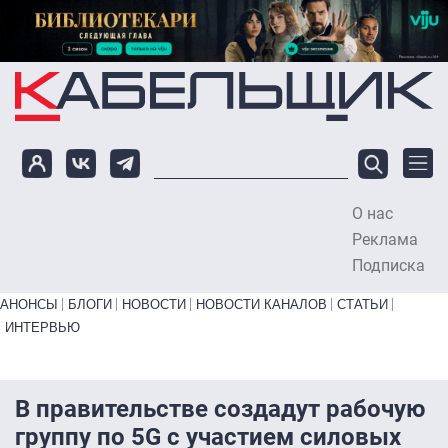
Перейти к основному содержанию
О нас
To
Реклама
Подписка
Primary links bottom
АНОНСЫ
БЛОГИ
НОВОСТИ
НОВОСТИ КАНАЛОВ
СТАТЬИ
ИНТЕРВЬЮ
В правительстве создадут рабочую
группу по 5G с участием силовых