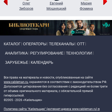
рий
Олег
Евгений
Мария
н
Зиборов
Мошняцкий
Фомина
Primary links
КАТАЛОГ
ОПЕРАТОРЫ
ТЕЛЕКАНАЛЫ
ОТТ
АНАЛИТИКА
РЕГУЛИРОВАНИЕ
ТЕХНОЛОГИИ
ЗАРУБЕЖЬЕ
КАЛЕНДАРЬ
Token Block
Все права на материалы и новости, опубликованные на сайте
www.cableman.ru
, охраняются в соответствии с законодательством РФ.
Допускается цитирование без согласования с редакцией не более трети
от объема оригинального материала, с обязательной прямой
гиперссылкой.
©2005 - 2026 «Кабельщик»
Политика сайта "Кабельщик" (интернет-адреса
www.cableman.ru
) в