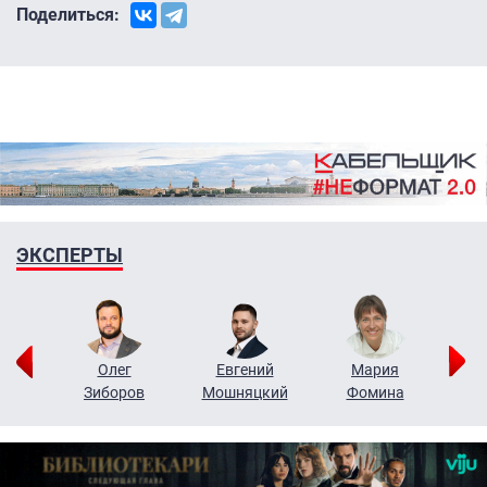
Поделиться:
ЭКСПЕРТЫ
рий
Олег
Евгений
Мария
н
Зиборов
Мошняцкий
Фомина