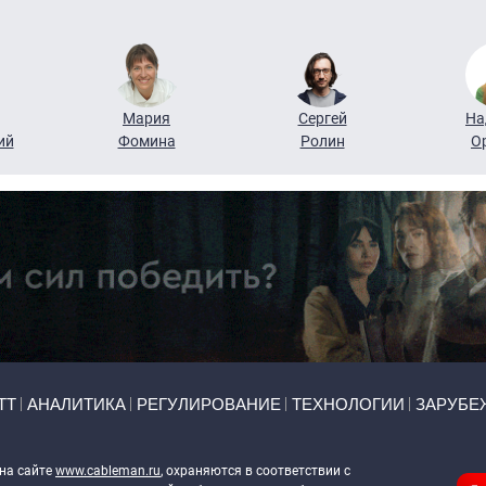
Мария
Сергей
На
ий
Фомина
Ролин
О
ТТ
АНАЛИТИКА
РЕГУЛИРОВАНИЕ
ТЕХНОЛОГИИ
ЗАРУБЕ
 на сайте
www.cableman.ru
, охраняются в соответствии с