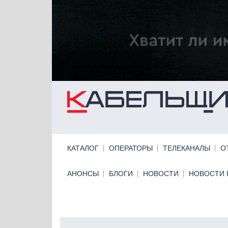
Перейти к основному содержанию
Primary links
КАТАЛОГ
ОПЕРАТОРЫ
ТЕЛЕКАНАЛЫ
О
Primary links bottom
АНОНСЫ
БЛОГИ
НОВОСТИ
НОВОСТИ 