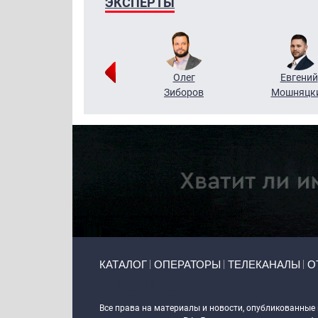
ЭКСПЕРТЫ
Григорий
Олег
Евгений
Кузин
Зиборов
Мошняцк
Primary links
КАТАЛОГ
ОПЕРАТОРЫ
ТЕЛЕКАНАЛЫ
О
Token Block
Все права на материалы и новости, опубликованные