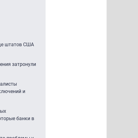
яде штатов США
ения затронули
иалисты
ключений и
мых
оторые банки в