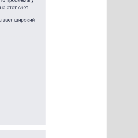
что проблемы у
а этот счет.
зывает широкий