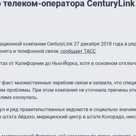
 телеком-оператора CenturyLink
ационной компании CenturyLink 27 декабря 2018 года в р
нета и телефонной связи,
сообщает ТАСС
.
ах от Калифорнии до Нью-Йорка, хотя в основном отключ
er факт множественных перебоев связи и заявила, что спец
ем проблемы. При этом компания не уточнила причины от
блема коснулась.
нул и ряд правительственных ведомств и социально значи
 штата Айдахо, медицинский центр в штате Колорадо, нек