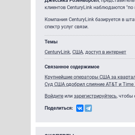
Джессика Розенворсел
, представител
клиентов CenturyLink наблюдаются "по 
Компания CenturyLink базируется в шт
спектр услуг связи.
Темы
CenturyLink
США
доступ в интернет
Связанное содержимое
Крупнейшие операторы США за квартал
Суд США одобрил слияние AT&T и Time 
Войдите
или
зарегистрируйтесь
, чтобы
Поделиться: