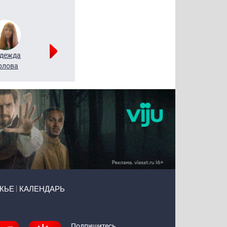
дежда
Мария
Алексей
рлова
Щербаль
Леонтьев
ЖЬЕ
КАЛЕНДАРЬ
Подпишитесь