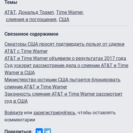
Темы
AT&T
Дональд Трамп
Time Warner
слияния и поглощения
США
Связанное содержимое
Сенаторы США просят подтвердить пользу от сделки
AT&T c Time Warner
AT&T и Time Warner объявили о результатах 2017 года
Суд ускорит рассмотрение дела о слиянии AT&T и Time
Warner в США
Министерство юстиции США пытается блокировать
слияние AT&T и Time Warner
Законность слияния AT&T и Time Warner рассмотрит
суд в США
Войдите
или
зарегистрируйтесь
, чтобы оставлять
комментарии
Поделиться: