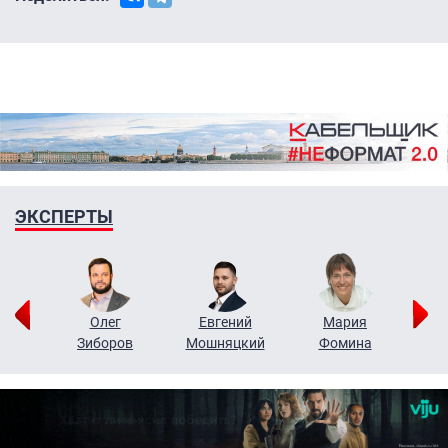
ЭКСПЕРТЫ
рий
Олег
Евгений
Мария
н
Зиборов
Мошняцкий
Фомина