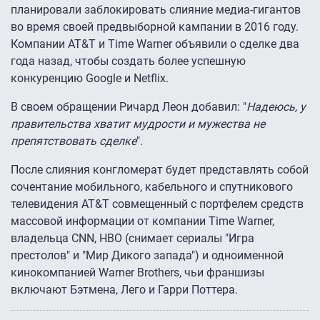
планировали заблокировать слияние медиа-гигантов
во время своей предвыборной кампании в 2016 году.
Компании AT&T и Time Warner объявили о сделке два
года назад, чтобы создать более успешную
конкуренцию Google и Netflix.
В своем обращении Ричард Леон добавил: "
Надеюсь, у
правительства хватит мудрости и мужества не
препятствовать сделке
".
После слияния конгломерат будет представлять собой
сочентание мобильного, кабельного и спутникового
телевидения AT&T совмещенный с портфелем средств
массовой информации от компании Time Warner,
владельца CNN, HBO (снимает сериалы "Игра
престолов" и "Мир Дикого запада") и одноименной
кинокомпанией Warner Brothers, чьи франшизы
включают Бэтмена, Лего и Гарри Поттера.