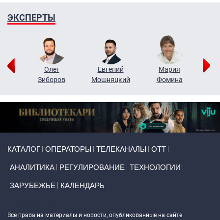
ЭКСПЕРТЫ
рий
Олег
Евгений
Мария
н
Зиборов
Мошняцкий
Фомина
Primary links
КАТАЛОГ
ОПЕРАТОРЫ
ТЕЛЕКАНАЛЫ
ОТТ
АНАЛИТИКА
РЕГУЛИРОВАНИЕ
ТЕХНОЛОГИИ
ЗАРУБЕЖЬЕ
КАЛЕНДАРЬ
Token Block
Все права на материалы и новости, опубликованные на сайте