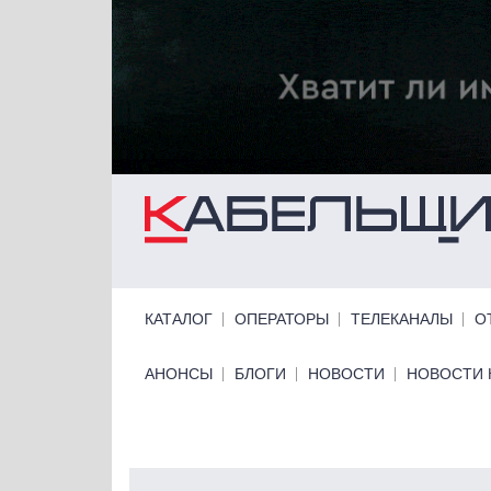
Перейти к основному содержанию
Primary links
КАТАЛОГ
ОПЕРАТОРЫ
ТЕЛЕКАНАЛЫ
О
Primary links bottom
АНОНСЫ
БЛОГИ
НОВОСТИ
НОВОСТИ 