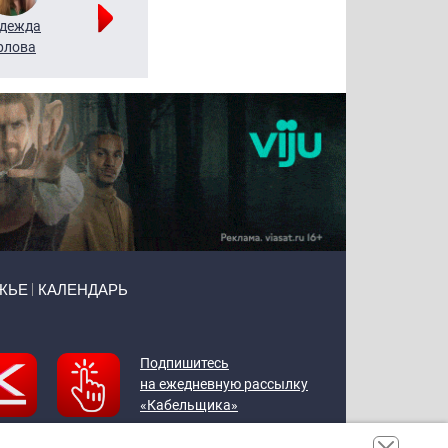
дежда
Мария
Алексей
рлова
Щербаль
Леонтьев
ЖЬЕ
КАЛЕНДАРЬ
Подпишитесь
на ежедневную рассылку
«Кабельщика»