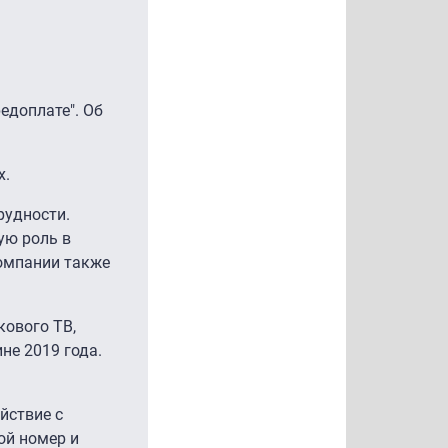
едоплате". Об
х.
рудности.
ую роль в
компании также
кового ТВ,
не 2019 года.
йствие с
ой номер и