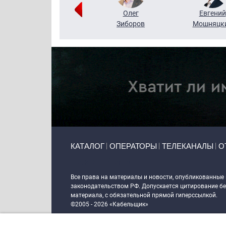
Григорий
Олег
Евгений
Кузин
Зиборов
Мошняцк
Primary links
КАТАЛОГ
ОПЕРАТОРЫ
ТЕЛЕКАНАЛЫ
О
Token Block
Все права на материалы и новости, опубликованные
законодательством РФ. Допускается цитирование без
материала, с обязательной прямой гиперссылкой.
©2005 - 2026 «Кабельщик»
Политика сайта "Кабельщик" (интернет-адреса
www.c