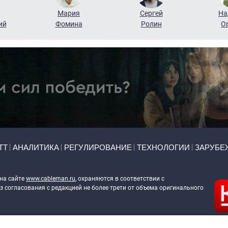
Мария
Сергей
На
ий
Фомина
Ролин
О
ТТ
АНАЛИТИКА
РЕГУЛИРОВАНИЕ
ТЕХНОЛОГИИ
ЗАРУБЕ
 на сайте
www.cableman.ru
, охраняются в соответствии с
 согласования с редакцией не более трети от объема оригинального
ableman.ru
) в отношении обработки персональных данных