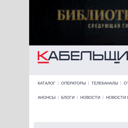
Перейти к основному содержанию
Primary links
КАТАЛОГ
ОПЕРАТОРЫ
ТЕЛЕКАНАЛЫ
О
Primary links bottom
АНОНСЫ
БЛОГИ
НОВОСТИ
НОВОСТИ 