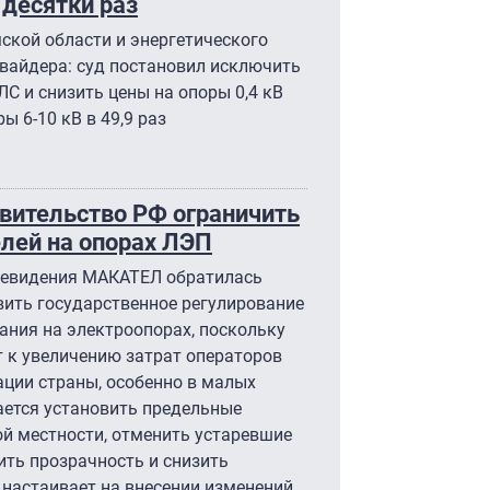
 десятки раз
ской области и энергетического
вайдера: суд постановил исключить
С и снизить цены на опоры 0,4 кВ
оры 6-10 кВ в 49,9 раз
вительство РФ ограничить
лей на опорах ЛЭП
левидения МАКАТЕЛ обратилась
вить государственное регулирование
ания на электроопорах, поскольку
 к увеличению затрат операторов
ции страны, особенно в малых
ается установить предельные
ой местности, отменить устаревшие
ть прозрачность и снизить
настаивает на внесении изменений