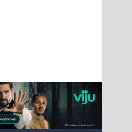
Татьяна
Тимур
Григорий
Олег
Воронова
Чудутов
Кузин
Зиборов