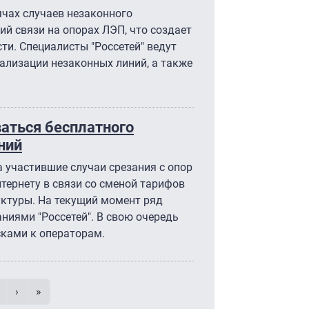
чах случаев незаконного
й связи на опорах ЛЭП, что создает
ти. Специалисты "Россетей" ведут
гализации незаконных линий, а также
аться бесплатного
ний
 участившие случаи срезания с опор
тернету в связи со сменой тарифов
уктуры. На текущий момент ряд
ниями "Россетей". В свою очередь
сками к операторам.
умерация страниц
траница
age
Следующая страница
Последняя страница
›
»