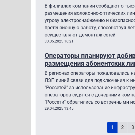
В филиалах компании сообщают о тыся
размещения волоконно-оптических лини
угрозу электроснабжению и безопаснос
претензионную работу, способствуя ле
осуществляют демонтаж сетей.
30.05.2025 16:21
Операторы планируют добив
размещения абонентских ли
В регионах операторы пожаловались на
ЛЭП линий связи для подключения к ин
"Россетей" за использование инфрастр
операторов судятся с дочерними компа
"Россети" обратились со встречными и
29.04.2025 13:45
Н
Текущая с
Page
P
1
2
3