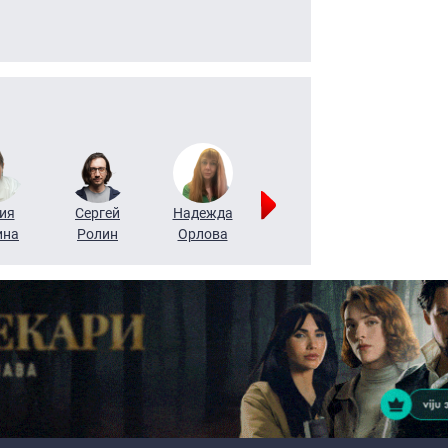
ия
Сергей
Надежда
Мария
Алексей
ина
Ролин
Орлова
Щербаль
Леонтьев