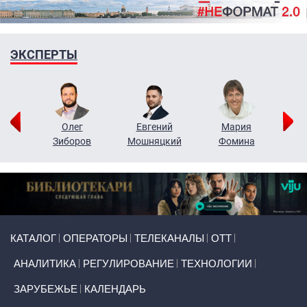
ЭКСПЕРТЫ
рий
Олег
Евгений
Мария
н
Зиборов
Мошняцкий
Фомина
Primary links
КАТАЛОГ
ОПЕРАТОРЫ
ТЕЛЕКАНАЛЫ
ОТТ
АНАЛИТИКА
РЕГУЛИРОВАНИЕ
ТЕХНОЛОГИИ
ЗАРУБЕЖЬЕ
КАЛЕНДАРЬ