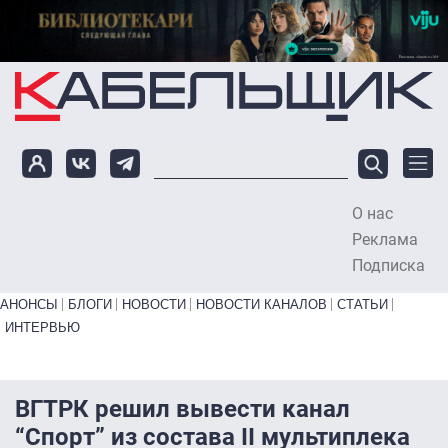
Перейти к основному содержанию
О нас
To
Реклама
Подписка
Primary links bottom
АНОНСЫ
БЛОГИ
НОВОСТИ
НОВОСТИ КАНАЛОВ
СТАТЬИ
ИНТЕРВЬЮ
ВГТРК решил вывести канал
“Спорт” из состава II мультиплека