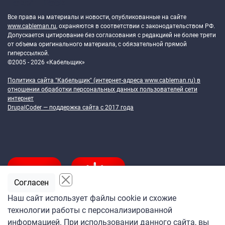
Token Block
Все права на материалы и новости, опубликованные на сайте
www.cableman.ru
, охраняются в соответствии с законодательством РФ.
Допускается цитирование без согласования с редакцией не более трети
от объема оригинального материала, с обязательной прямой
гиперссылкой.
©2005 - 2026 «Кабельщик»
Политика сайта "Кабельщик" (интернет-адреса
www.cableman.ru
) в
отношении обработки персональных данных пользователей сети
интернет
DrupalCoder — поддержка сайта c 2017 года
Согласен
Наш сайт использует файлы cookie и схожие
технологии работы с персонализированной
Подпишитесь
информацией. При использовании данного сайта, вы