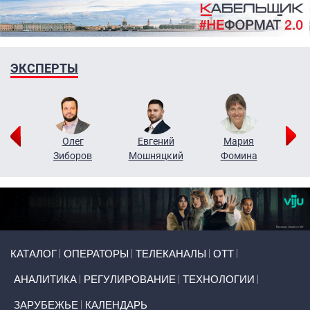
ЭКСПЕРТЫ
рий
Олег
Евгений
Мария
н
Зиборов
Мошняцкий
Фомина
Primary links
КАТАЛОГ
ОПЕРАТОРЫ
ТЕЛЕКАНАЛЫ
ОТТ
АНАЛИТИКА
РЕГУЛИРОВАНИЕ
ТЕХНОЛОГИИ
ЗАРУБЕЖЬЕ
КАЛЕНДАРЬ