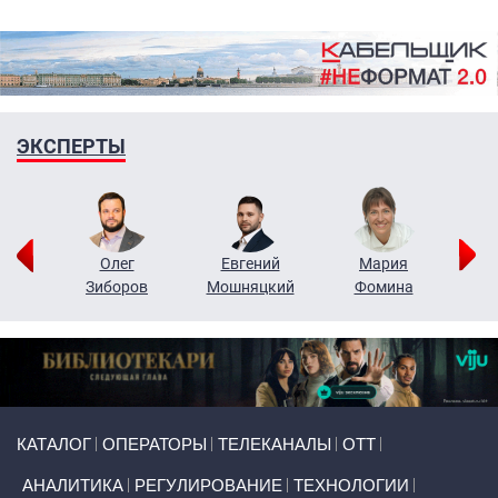
ЭКСПЕРТЫ
рий
Олег
Евгений
Мария
н
Зиборов
Мошняцкий
Фомина
Primary links
КАТАЛОГ
ОПЕРАТОРЫ
ТЕЛЕКАНАЛЫ
ОТТ
АНАЛИТИКА
РЕГУЛИРОВАНИЕ
ТЕХНОЛОГИИ