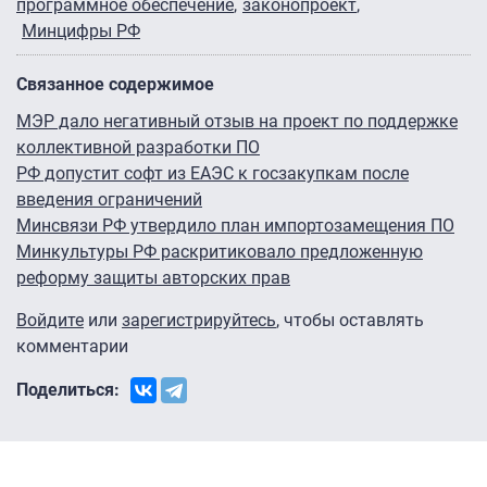
программное обеспечение
законопроект
Минцифры РФ
Связанное содержимое
МЭР дало негативный отзыв на проект по поддержке
коллективной разработки ПО
РФ допустит софт из ЕАЭС к госзакупкам после
введения ограничений
Минсвязи РФ утвердило план импортозамещения ПО
Минкультуры РФ раскритиковало предложенную
реформу защиты авторских прав
Войдите
или
зарегистрируйтесь
, чтобы оставлять
комментарии
Поделиться: