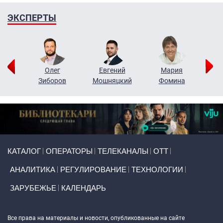
ЭКСПЕРТЫ
рий
Олег
Евгений
Мария
н
Зиборов
Мошняцкий
Фомина
Primary links
КАТАЛОГ
ОПЕРАТОРЫ
ТЕЛЕКАНАЛЫ
ОТТ
АНАЛИТИКА
РЕГУЛИРОВАНИЕ
ТЕХНОЛОГИИ
ЗАРУБЕЖЬЕ
КАЛЕНДАРЬ
Token Block
Все права на материалы и новости, опубликованные на сайте