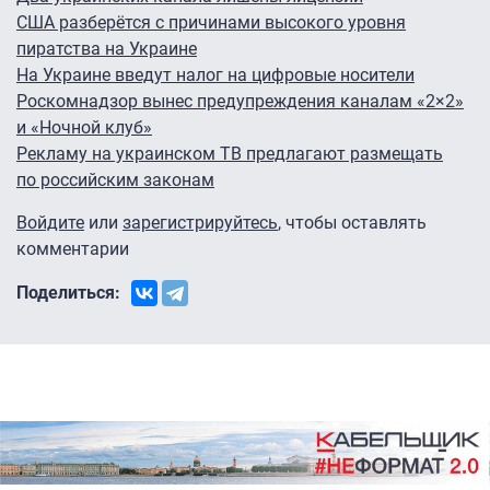
США разберётся с причинами высокого уровня
пиратства на Украине
На Украине введут налог на цифровые носители
Роскомнадзор вынес предупреждения каналам «2×2»
и «Ночной клуб»
Рекламу на украинском ТВ предлагают размещать
по российским законам
Войдите
или
зарегистрируйтесь
, чтобы оставлять
комментарии
Поделиться: