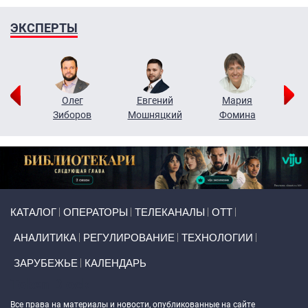
ЭКСПЕРТЫ
рий
Олег
Евгений
Мария
н
Зиборов
Мошняцкий
Фомина
Primary links
КАТАЛОГ
ОПЕРАТОРЫ
ТЕЛЕКАНАЛЫ
ОТТ
АНАЛИТИКА
РЕГУЛИРОВАНИЕ
ТЕХНОЛОГИИ
ЗАРУБЕЖЬЕ
КАЛЕНДАРЬ
Token Block
Все права на материалы и новости, опубликованные на сайте