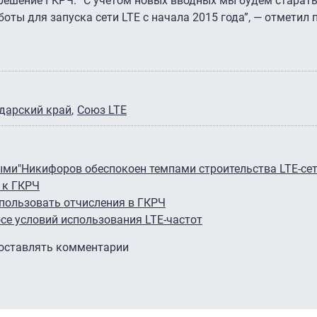
ешение ГКРЧ. “С учетом новых вводных мы будем старать
оты для запуска сети LTE с начала 2015 года”, — отметил 
дарский край
Союз LTE
ыми"
Никифоров обеспокоен темпами строительства LTE-се
 к ГКРЧ
спользовать отчисления в ГКРЧ
се условий использования LTE-частот
 оставлять комментарии