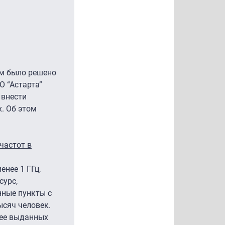
ом было решено
О “Астарта”
 внести
. Об этом
частот в
нее 1 ГГц,
сурс,
нные пункты с
ысяч человек.
нее выданных