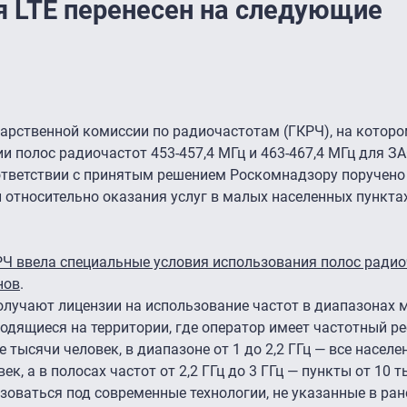
ля LTE перенесен на следующие
дарственной комиссии по радиочастотам (ГКРЧ), на котор
и полос радиочастот 453-457,4 МГц и 463-467,4 МГц для ЗА
оответствии с принятым решением Роскомнадзору поручено
 относительно оказания услуг в малых населенных пунктах
Ч ввела специальные условия использования полос радио
нов
.
лучают лицензии на использование частот в диапазонах ме
одящиеся на территории, где оператор имеет частотный ре
тысячи человек, в диапазоне от 1 до 2,2 ГГц — все населе
к, а в полосах частот от 2,2 ГГц до 3 ГГц — пункты от 10 т
зоваться под современные технологии, не указанные в ра