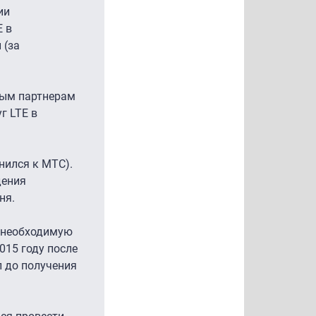
ии
E в
 (за
ьным партнерам
г LTE в
нился к МТС).
дения
ня.
 необходимую
015 году после
 до получения