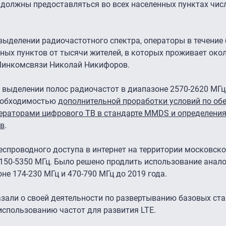
и должны предоставляться во всех населенных пунктах чис
выделении радиочастотного спектра, операторы в течение
ых пунктов от тысячи жителей, в которых проживает око
 Минкомсвязи Николай Никифоров.
о выделении полос радиочастот в диапазоне 2570-2620 МГ
необходимостью
дополнительной проработки условий по об
ераторами цифрового ТВ в стандарте MMDS и определени
ов
.
еспроводного доступа в интернет на территории московск
150-5350 МГц. Было решено продлить использование анал
е 174-230 МГц и 470-790 МГц до 2019 года.
зали о своей деятельности по развертыванию базовых ста
использованию частот для развития LTE.