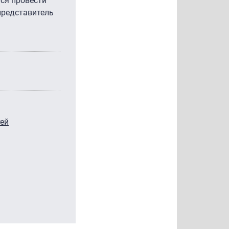
ся провести
представитель
тей