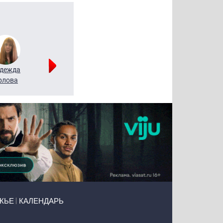
дежда
Мария
Алексей
рлова
Щербаль
Леонтьев
ЖЬЕ
КАЛЕНДАРЬ