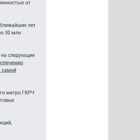
ленностью от
 ближайших лет
ло 30 млн
ц на следующие
еспечению
я самой
ого метро ГКРЧ
оговых
нций,