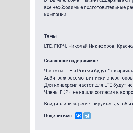
В “Вымпелкоме” также поддерживают р
все необходимые подготовительные раб
компании.
Темы
LTE
ГКРЧ
Николай Никифоров
Красно
Связанное содержимое
Частоты LTE в России будут "прозрачн
Арбитраж рассмотрит иски операторов
Для конверсии частот для LTE будут и
Члены ГКРЧ не нашли согласия в вопро
Войдите
или
зарегистрируйтесь
, чтобы
Поделиться: