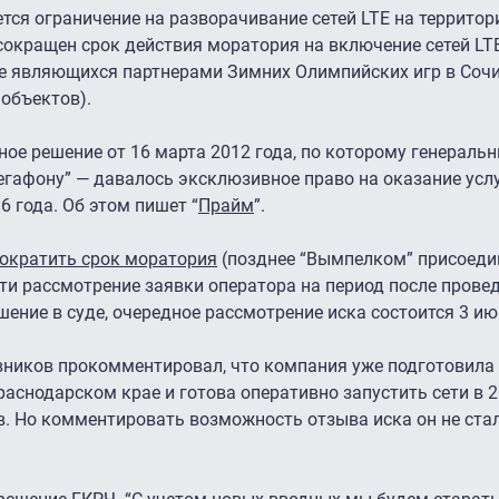
ается ограничение на разворачивание сетей LTE на территор
сокращен срок действия моратория на включение сетей LT
не являющихся партнерами Зимних Олимпийских игр в Сочи
объектов).
ное решение от 16 марта 2012 года, по которому генерал
гафону” — давалось эксклюзивное право на оказание услу
 года. Об этом пишет “
Прайм
”.
ократить срок моратория
(позднее “Вымпелком” присоеди
ти рассмотрение заявки оператора на период после прове
ение в суде, очередное рассмотрение иска состоится 3 ию
вников прокомментировал, что компания уже подготовила
аснодарском крае и готова оперативно запустить сети в 2
. Но комментировать возможность отзыва иска он не стал