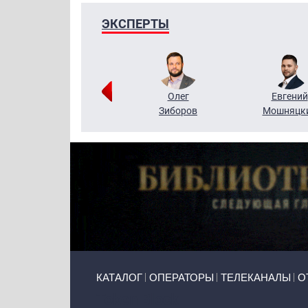
ЭКСПЕРТЫ
Григорий
Олег
Евгений
Кузин
Зиборов
Мошняцк
Primary links
КАТАЛОГ
ОПЕРАТОРЫ
ТЕЛЕКАНАЛЫ
О
Token Block