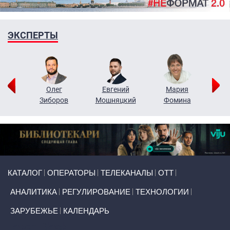
ЭКСПЕРТЫ
рий
Олег
Евгений
Мария
н
Зиборов
Мошняцкий
Фомина
Primary links
КАТАЛОГ
ОПЕРАТОРЫ
ТЕЛЕКАНАЛЫ
ОТТ
АНАЛИТИКА
РЕГУЛИРОВАНИЕ
ТЕХНОЛОГИИ
ЗАРУБЕЖЬЕ
КАЛЕНДАРЬ
Token Block