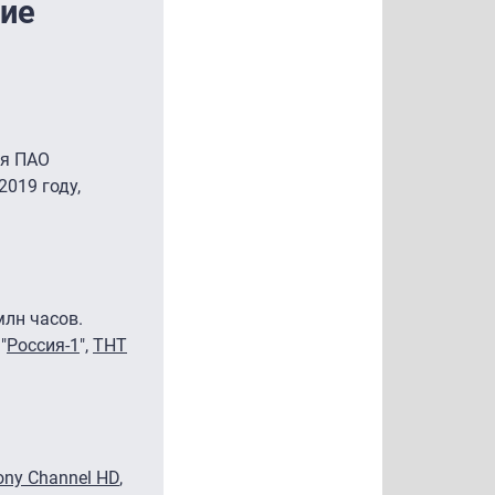
ние
ия ПАО
2019 году,
млн часов.
 "
Россия-1
",
ТНТ
ony Channel HD
,