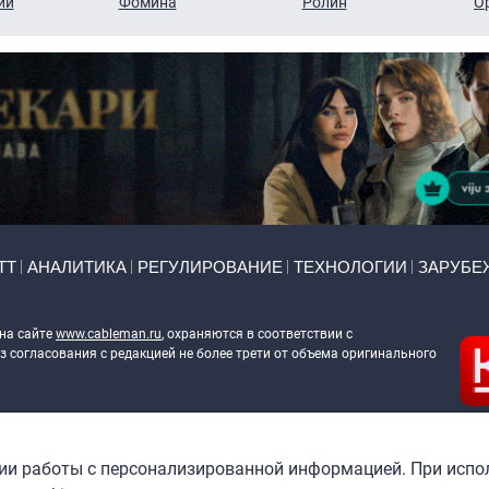
ий
Фомина
Ролин
О
ТТ
АНАЛИТИКА
РЕГУЛИРОВАНИЕ
ТЕХНОЛОГИИ
ЗАРУБЕ
 на сайте
www.cableman.ru
, охраняются в соответствии с
 согласования с редакцией не более трети от объема оригинального
ableman.ru
) в отношении обработки персональных данных
гии работы с персонализированной информацией. При испо