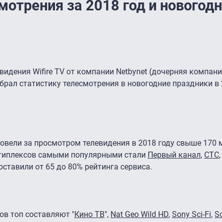
смотрения за 2018 год и новогод
видения Wifire TV от компании Netbynet (дочерняя компан
обрал статистику телесмотрения в новогодние праздники в 
провели за просмотром телевидения в 2018 году свыше 170 
ьтиплексов самыми популярными стали
Первый канал
,
СТС
,
оставили от 65 до 80% рейтинга сервиса.
в топ составляют "
Кино ТВ
",
Nat Geo Wild HD
,
Sony Sci-Fi
,
S