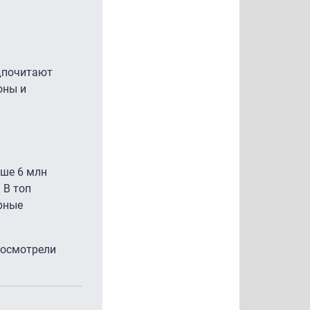
едпочитают
оны и
ыше 6 млн
 В топ
рные
посмотрели