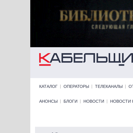
Перейти к основному содержанию
Primary links
КАТАЛОГ
ОПЕРАТОРЫ
ТЕЛЕКАНАЛЫ
О
Primary links bottom
АНОНСЫ
БЛОГИ
НОВОСТИ
НОВОСТИ 