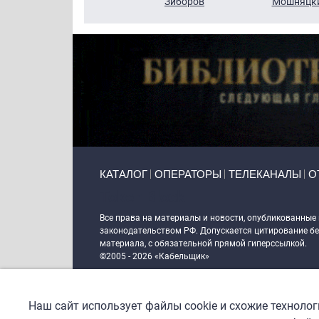
Кузин
Зиборов
Мошняцк
Primary links
КАТАЛОГ
ОПЕРАТОРЫ
ТЕЛЕКАНАЛЫ
О
Token Block
Все права на материалы и новости, опубликованные
законодательством РФ. Допускается цитирование без
материала, с обязательной прямой гиперссылкой.
©2005 - 2026 «Кабельщик»
Политика сайта "Кабельщик" (интернет-адреса
www.c
пользователей сети интернет
Наш сайт использует файлы cookie и схожие техноло
DrupalCoder — поддержка сайта c 2017 года