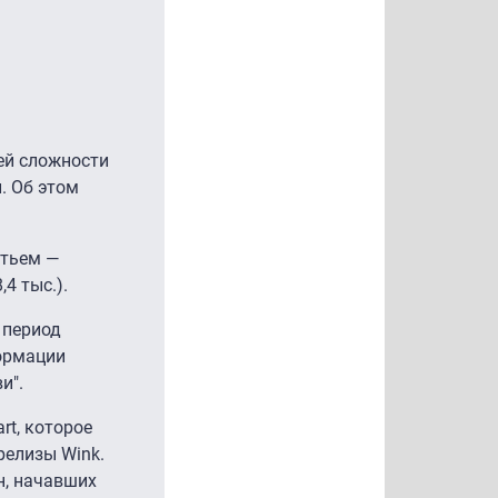
ей сложности
. Об этом
етьем —
,4 тыс.).
 период
ормации
и".
rt, которое
релизы Wink.
н, начавших