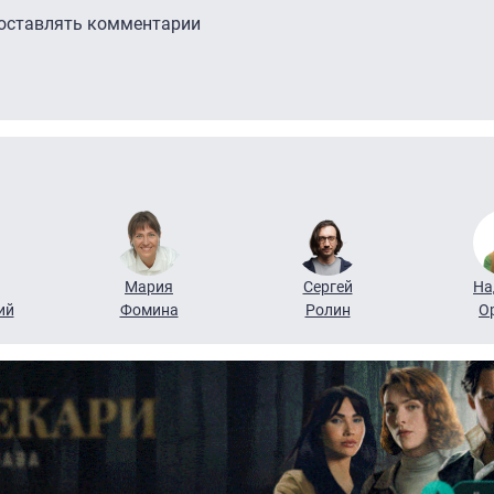
 оставлять комментарии
Мария
Сергей
На
ий
Фомина
Ролин
О