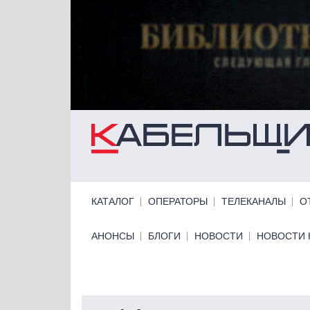
Перейти к основному содержанию
Primary links
КАТАЛОГ
ОПЕРАТОРЫ
ТЕЛЕКАНАЛЫ
О
Primary links bottom
АНОНСЫ
БЛОГИ
НОВОСТИ
НОВОСТИ 