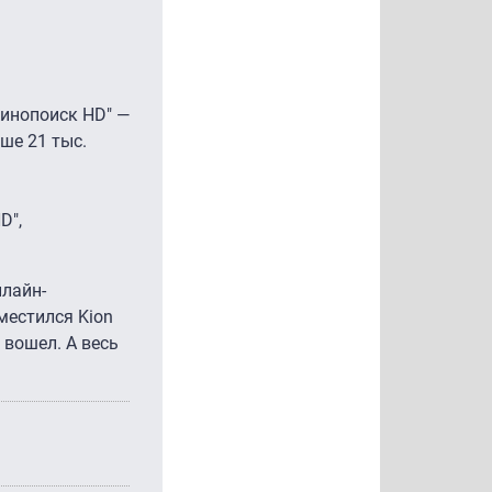
Кинопоиск HD" —
ыше 21 тыс.
D",
нлайн-
местился Kion
е вошел. А весь