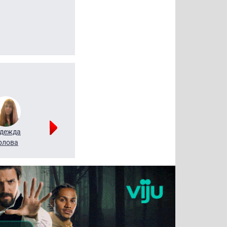
дежда
Мария
Алексей
рлова
Щербаль
Леонтьев