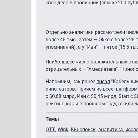
своё дело в провинции (свыше 200 публ
Отдельно аналитики рассмотрели число
более 48 тыс., затем — Okko с более 28 
упоминаний), а у "Иви" — пятое (15,5 тыс
Наибольшее число положительных отзыво
отрицательных — "Амедиатека", "Кинопои
Напомним, как ранее
писал
"Кабельщик"
кинотеатров. Причем из всех платформ 
с $0,68 млрд, Иви с $0,45 млрд, Start с
рейтинг, как и в прошлом году, ожидаем
Темы
ОТТ
Wink
Кинопоиск
аналитика
иссл