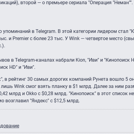
икаций), второй — о премьере сериала "Операция "Неман"".
 упоминаний в Telegram. В этой категории лидером стал "
тыс. и Premier с более 23 тыс. У Wink — четвертое место (св
.).
в в Telegram-каналах набрали Kion, "Иви" и "Кинопоиск H
ск HD" и "Иви".
, в рейтинг 30 самых дорогих компаний Рунета вошло 5 о
лишь Wink смог взять планку в $1 млрд. Далее за ним раз
 $0,42 млрд и Okko с $0,28 млрд. "Кинопоиск" в этот список н
о возглавил "Яндекс" с $12,5 млрд.
едование