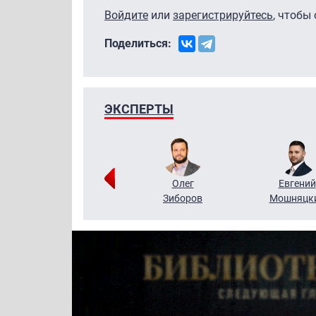
Войдите
или
зарегистрируйтесь
, чтобы
Поделиться:
ЭКСПЕРТЫ
Григорий
Олег
Евгений
Кузин
Зиборов
Мошняцк