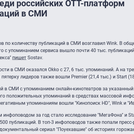
реди российских ОТТ-платформ
каций в СМИ
ов по количеству публикаций в СМИ возглавил Wink. В общ
-го с упоминанием сервиса вышло почти 40 тыс. публикаций
екса"
пишет
Sostav.
сти в СМИ оказался Okko с 27, 6 тыс. упоминаний. А на тр
пятерку лидеров также вошли Premier (21,4 тыс.) и Start (18
ий в СМИ с упоминанием онлайн-кинотеатров за указанный
его положительных упоминаний в средствах массовой инф
по негативным упоминаниям вошли "Кинопоиск HD", Wink и "Ив
инфоповодом за год стало исследование "МегаФона" и Sta
500 публикаций. В топ-3 инфоповодов также попали пресс-
 документальный сериал "Поуехавшие" об историях горожа