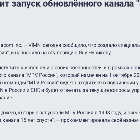
ит запуск обновлённого канала 
acom Inc. — VIMN, сегодня сообщило, что создало специа
ия", и назначило на эту позицию Яну Чурикову.
тупить к исполнению своих обязанностей, и в рамках но
о канала "MTV Россия", который намечен на 1 октября 201
ен команды "MTV Россия" будет находиться в подчинении у
 в России и СНГ, и будет отвечать за текущие вопросы уп
вание.
джеев, которые запускали MTV Россия в 1998 году, и очен
канала 15 лет спустя", — прокомментировала своё назна