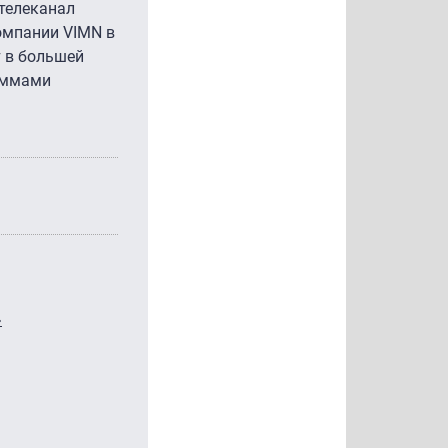
 телеканал
омпании VIMN в
т в большей
раммами
»