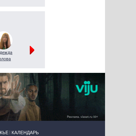
дежда
Мария
Алексей
рлова
Щербаль
Леонтьев
ЖЬЕ
КАЛЕНДАРЬ