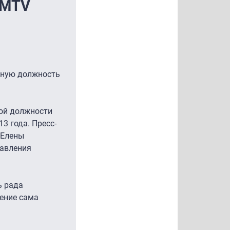
"MTV
льную должность
вой должности
3 года. Пресс-
 Елены
равления
ь рада
чение сама