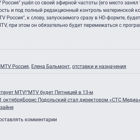
 Россия" ушёл со своей эфирной частоты (его место занял
ность и под полный редакционный контроль материнской к
TV Россия", к слову, запускаемого сразу в HD-формте, буде
TV, при этом он обязательно будет перемежаться с прог
MTV Россия
Елена Бальмонт
отставки и назначения
ствует MTV!"
MTV будет Пятницей в 13-м
1 октября
Борис Подольский стал директором «СТС Медиа
изайне
 оставлять комментарии