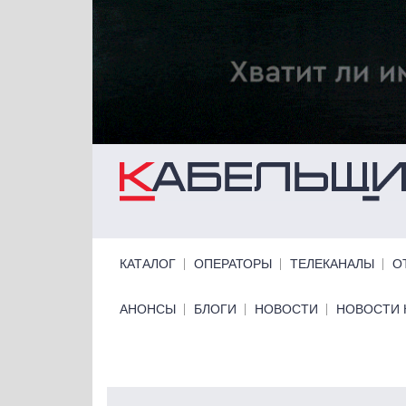
Перейти к основному содержанию
Primary links
КАТАЛОГ
ОПЕРАТОРЫ
ТЕЛЕКАНАЛЫ
О
Primary links bottom
АНОНСЫ
БЛОГИ
НОВОСТИ
НОВОСТИ 