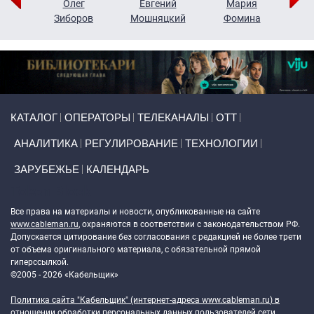
рий
Олег
Евгений
Мария
н
Зиборов
Мошняцкий
Фомина
Primary links
КАТАЛОГ
ОПЕРАТОРЫ
ТЕЛЕКАНАЛЫ
ОТТ
АНАЛИТИКА
РЕГУЛИРОВАНИЕ
ТЕХНОЛОГИИ
ЗАРУБЕЖЬЕ
КАЛЕНДАРЬ
Token Block
Все права на материалы и новости, опубликованные на сайте
www.cableman.ru
, охраняются в соответствии с законодательством РФ.
Допускается цитирование без согласования с редакцией не более трети
от объема оригинального материала, с обязательной прямой
гиперссылкой.
©2005 - 2026 «Кабельщик»
Политика сайта "Кабельщик" (интернет-адреса
www.cableman.ru
) в
отношении обработки персональных данных пользователей сети