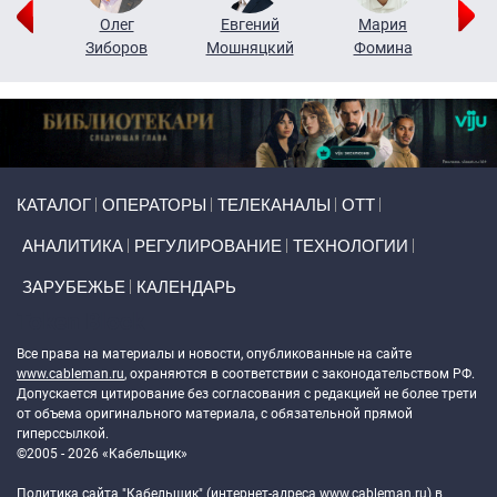
рий
Олег
Евгений
Мария
н
Зиборов
Мошняцкий
Фомина
Primary links
КАТАЛОГ
ОПЕРАТОРЫ
ТЕЛЕКАНАЛЫ
ОТТ
АНАЛИТИКА
РЕГУЛИРОВАНИЕ
ТЕХНОЛОГИИ
ЗАРУБЕЖЬЕ
КАЛЕНДАРЬ
Token Block
Все права на материалы и новости, опубликованные на сайте
www.cableman.ru
, охраняются в соответствии с законодательством РФ.
Допускается цитирование без согласования с редакцией не более трети
от объема оригинального материала, с обязательной прямой
гиперссылкой.
©2005 - 2026 «Кабельщик»
Политика сайта "Кабельщик" (интернет-адреса
www.cableman.ru
) в