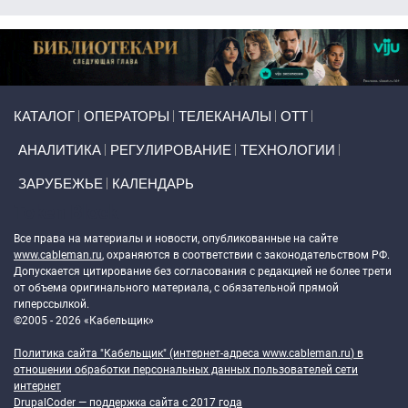
Primary links
КАТАЛОГ
ОПЕРАТОРЫ
ТЕЛЕКАНАЛЫ
ОТТ
АНАЛИТИКА
РЕГУЛИРОВАНИЕ
ТЕХНОЛОГИИ
ЗАРУБЕЖЬЕ
КАЛЕНДАРЬ
Token Block
Все права на материалы и новости, опубликованные на сайте
www.cableman.ru
, охраняются в соответствии с законодательством РФ.
Допускается цитирование без согласования с редакцией не более трети
от объема оригинального материала, с обязательной прямой
гиперссылкой.
©2005 - 2026 «Кабельщик»
Политика сайта "Кабельщик" (интернет-адреса
www.cableman.ru
) в
отношении обработки персональных данных пользователей сети
интернет
DrupalCoder — поддержка сайта c 2017 года