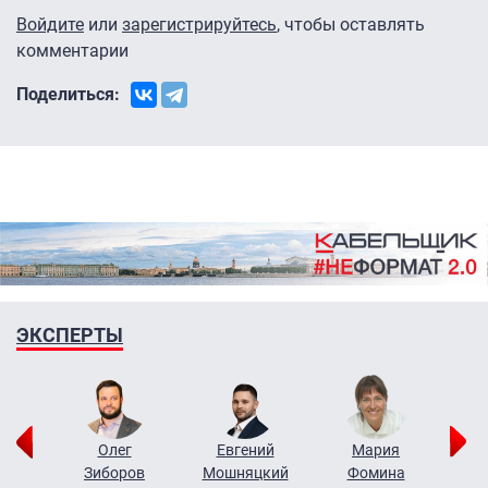
Войдите
или
зарегистрируйтесь
, чтобы оставлять
комментарии
Поделиться:
ЭКСПЕРТЫ
рий
Олег
Евгений
Мария
н
Зиборов
Мошняцкий
Фомина