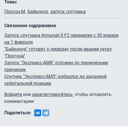
Темы
Протон-М
Байконур
запуск спутника
Связанное содержимое
Запуск спутника Inmarsat-5 F2 перенесен с 30 января
на 1 февраля
"Байконур" готовят к первому после аварии пуску
"Протона"
Запуск "Экспресс-АМ8" отложен по техническим
причинам
Спутник "Экспресс-АМ5" добрался до заданной
орбитальной позиции
Войдите
или
зарегистрируйтесь
, чтобы оставлять
комментарии
Поделиться: