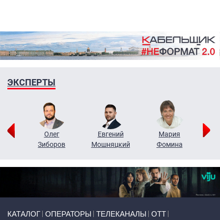
ЭКСПЕРТЫ
рий
Олег
Евгений
Мария
н
Зиборов
Мошняцкий
Фомина
Primary links
КАТАЛОГ
ОПЕРАТОРЫ
ТЕЛЕКАНАЛЫ
ОТТ