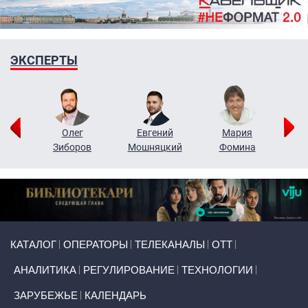
ЭКСПЕРТЫ
рий
Олег
Евгений
Мария
н
Зиборов
Мошняцкий
Фомина
Primary links
КАТАЛОГ
ОПЕРАТОРЫ
ТЕЛЕКАНАЛЫ
ОТТ
АНАЛИТИКА
РЕГУЛИРОВАНИЕ
ТЕХНОЛОГИИ
ЗАРУБЕЖЬЕ
КАЛЕНДАРЬ