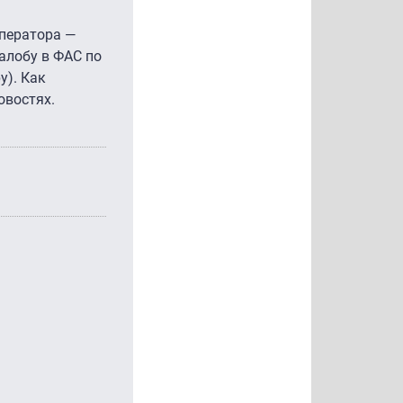
оператора —
жалобу в ФАС по
у). Как
овостях.