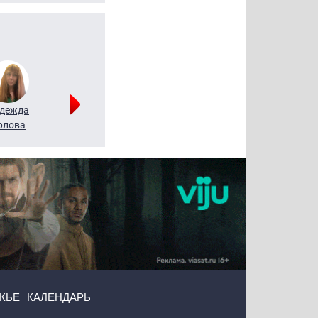
дежда
Мария
Алексей
рлова
Щербаль
Леонтьев
ЖЬЕ
КАЛЕНДАРЬ