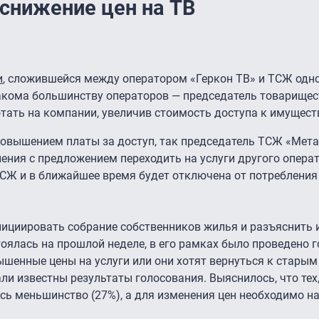
снижение цен на ТВ
и
, сложившейся между оператором «Геркон ТВ» и ТСЖ одно
акома большинству операторов — председатель товарищес
тать на компании, увеличив стоимость доступа к имущест
повышением платы за доступ, так председатель ТСЖ «Мет
ения с предложением переходить на услуги другого операт
СЖ и в ближайшее время будет отключена от потребления
нициировать собрание собственников жилья и разъяснить 
ялась на прошлой неделе, в его рамках было проведено г
шенные цены на услуги или они хотят вернуться к старым
али известны результаты голосования. Выяснилось, что тех
ь меньшинство (27%), а для изменения цен необходимо н