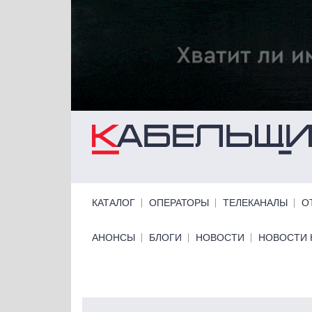
Перейти к основному содержанию
Primary links
КАТАЛОГ
ОПЕРАТОРЫ
ТЕЛЕКАНАЛЫ
О
Primary links bottom
АНОНСЫ
БЛОГИ
НОВОСТИ
НОВОСТИ 