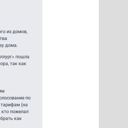
го из домов,
тва
ву дома.
аллург» пошла
ора, так как
им
олосование по
 тарифам (на
, кто пожелал
абрать как