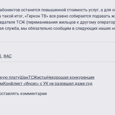
 абонентов останется повышенной стоимость услуг, а для 
 такой итог, «Геркон ТВ» все равно собирается подавать 
едателя ТСЖ (переманивания жильцов к другому оператор
ая служба, мы обязательно сообщим в следующих наших н
Ж
ФАС
кую плату
ШанТСЖисты
Нехорошая конкуренция
ем
Конфликт «Инсис» с УК не разрешил даже суд
 оставлять комментарии