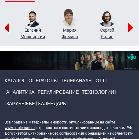
ор
Евгений
Мария
Сергей
Н
ко
Мошняцкий
Фомина
Ролин
Primary links
КАТАЛОГ
ОПЕРАТОРЫ
ТЕЛЕКАНАЛЫ
ОТТ
АНАЛИТИКА
РЕГУЛИРОВАНИЕ
ТЕХНОЛОГИИ
ЗАРУБЕЖЬЕ
КАЛЕНДАРЬ
Token Block
Все права на материалы и новости, опубликованные на сайте
www.cableman.ru
, охраняются в соответствии с законодательством РФ.
Допускается цитирование без согласования с редакцией не более трети