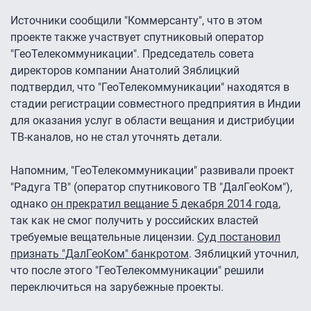
Источники сообщили "Коммерсанту", что в этом
проекте также участвует спутниковый оператор
"ГеоТелекоммуникации". Председатель совета
директоров компании Анатолий Зяблицкий
подтвердил, что "ГеоТелекоммуникации" находятся в
стадии регистрации совместного предприятия в Индии
для оказания услуг в области вещания и дистрибуции
ТВ-каналов, но не стал уточнять детали.
Напомним, "ГеоТелекоммуникации" развивали проект
"Радуга ТВ" (оператор спутникового ТВ "ДалГеоКом"),
однако
он прекратил вещание 5 декабря 2014 года
,
так как не смог получить у российских властей
требуемые вещательные лицензии.
Суд постановил
признать "ДалГеоКом" банкротом
. Зяблицкий уточнил,
что после этого "ГеоТелекоммуникации" решили
переключиться на зарубежные проекты.