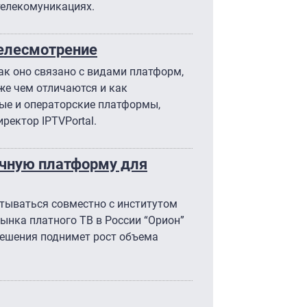
телекомуникациях.
елесмотрение
как оно связано с видами платформ,
же чем отличаются и как
ые и операторские платформы,
ректор IPTVPortal.
ачную платформу для
атываться совместно с институтом
рынка платного ТВ в России “Орион”
решения поднимет рост объема