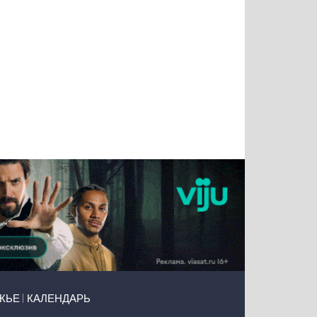
Татьяна
Тимур
Григорий
Олег
Воронова
Чудутов
Кузин
Зиборов
ЖЬЕ
КАЛЕНДАРЬ