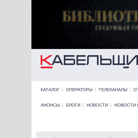
Перейти к основному содержанию
Primary links
КАТАЛОГ
ОПЕРАТОРЫ
ТЕЛЕКАНАЛЫ
О
Primary links bottom
АНОНСЫ
БЛОГИ
НОВОСТИ
НОВОСТИ 