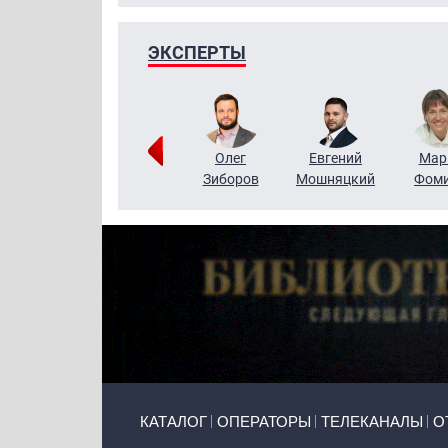
ЭКСПЕРТЫ
Тимур
Григорий
Олег
Евгений
Мар
Чудутов
Кузин
Зиборов
Мошняцкий
Фом
Primary links
КАТАЛОГ
ОПЕРАТОРЫ
ТЕЛЕКАНАЛЫ
О