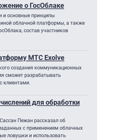
ожение о ГосОблаке
и и основные принципы
иной облачной платформы, а также
осОблака, состав участников
атформу МТС Exolve
бкого создания коммуникационных
ия сможет разрабатывать
с клиентами.
числений для обработки
 Сассан Пежан рассказал об
иаданных с применением облачных
ные ловушки и использовать