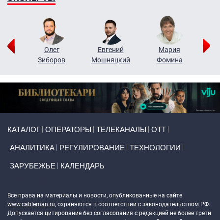
рий
Олег
Евгений
Мария
н
Зиборов
Мошняцкий
Фомина
Primary links
КАТАЛОГ
ОПЕРАТОРЫ
ТЕЛЕКАНАЛЫ
ОТТ
АНАЛИТИКА
РЕГУЛИРОВАНИЕ
ТЕХНОЛОГИИ
ЗАРУБЕЖЬЕ
КАЛЕНДАРЬ
Token Block
Все права на материалы и новости, опубликованные на сайте
www.cableman.ru
, охраняются в соответствии с законодательством РФ.
Допускается цитирование без согласования с редакцией не более трети