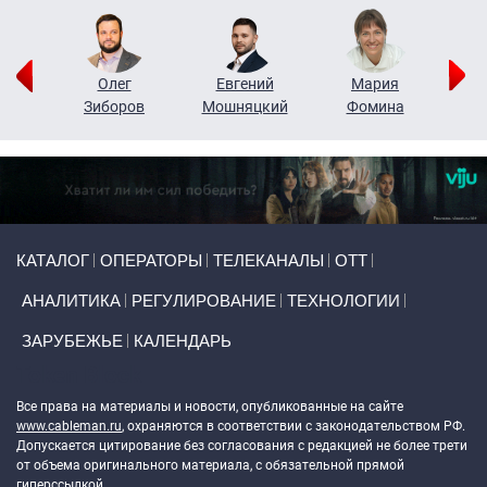
рий
Олег
Евгений
Мария
н
Зиборов
Мошняцкий
Фомина
Primary links
КАТАЛОГ
ОПЕРАТОРЫ
ТЕЛЕКАНАЛЫ
ОТТ
АНАЛИТИКА
РЕГУЛИРОВАНИЕ
ТЕХНОЛОГИИ
ЗАРУБЕЖЬЕ
КАЛЕНДАРЬ
Token Block
Все права на материалы и новости, опубликованные на сайте
www.cableman.ru
, охраняются в соответствии с законодательством РФ.
Допускается цитирование без согласования с редакцией не более трети
от объема оригинального материала, с обязательной прямой
гиперссылкой.