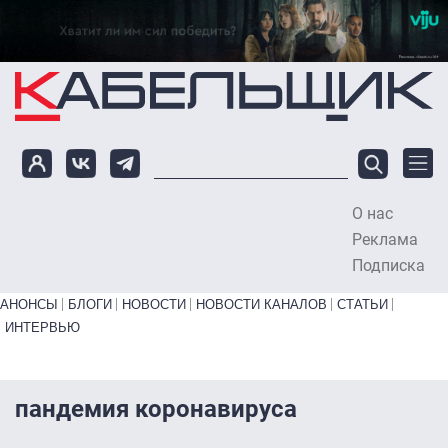
Перейти к основному содержанию
О нас
To
Реклама
Подписка
Primary links bottom
АНОНСЫ
БЛОГИ
НОВОСТИ
НОВОСТИ КАНАЛОВ
СТАТЬИ
ИНТЕРВЬЮ
пандемия коронавируса