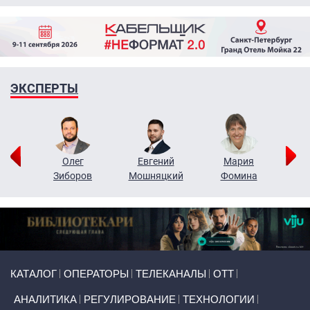
ЭКСПЕРТЫ
рий
Олег
Евгений
Мария
н
Зиборов
Мошняцкий
Фомина
Primary links
КАТАЛОГ
ОПЕРАТОРЫ
ТЕЛЕКАНАЛЫ
ОТТ
АНАЛИТИКА
РЕГУЛИРОВАНИЕ
ТЕХНОЛОГИИ