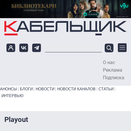
Перейти к основному содержанию
О нас
To
Реклама
Подписка
Primary links bottom
АНОНСЫ
БЛОГИ
НОВОСТИ
НОВОСТИ КАНАЛОВ
СТАТЬИ
ИНТЕРВЬЮ
Playout