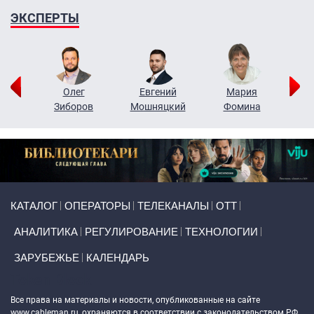
ЭКСПЕРТЫ
рий
Олег
Евгений
Мария
н
Зиборов
Мошняцкий
Фомина
Primary links
КАТАЛОГ
ОПЕРАТОРЫ
ТЕЛЕКАНАЛЫ
ОТТ
АНАЛИТИКА
РЕГУЛИРОВАНИЕ
ТЕХНОЛОГИИ
ЗАРУБЕЖЬЕ
КАЛЕНДАРЬ
Token Block
Все права на материалы и новости, опубликованные на сайте
www.cableman.ru
, охраняются в соответствии с законодательством РФ.