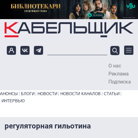
Перейти к основному содержанию
О нас
To
Реклама
Подписка
Primary links bottom
АНОНСЫ
БЛОГИ
НОВОСТИ
НОВОСТИ КАНАЛОВ
СТАТЬИ
ИНТЕРВЬЮ
регуляторная гильотина