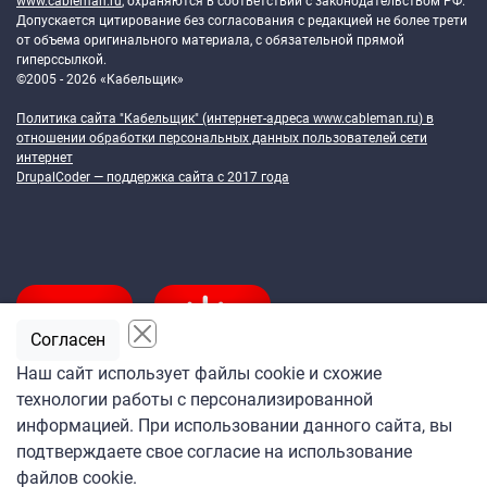
www.cableman.ru
, охраняются в соответствии с законодательством РФ.
Допускается цитирование без согласования с редакцией не более трети
от объема оригинального материала, с обязательной прямой
гиперссылкой.
©2005 - 2026 «Кабельщик»
Политика сайта "Кабельщик" (интернет-адреса
www.cableman.ru
) в
отношении обработки персональных данных пользователей сети
интернет
DrupalCoder — поддержка сайта c 2017 года
Согласен
Наш сайт использует файлы cookie и схожие
технологии работы с персонализированной
Подпишитесь
информацией. При использовании данного сайта, вы
на ежедневную рассылку
подтверждаете свое согласие на использование
«Кабельщика»
файлов cookie.