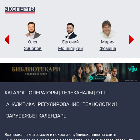
ЭКСПЕРТЫ
рий
Олег
Евгений
Мария
н
Зиборов
Мошняцкий
Фомина
Primary links
КАТАЛОГ
ОПЕРАТОРЫ
ТЕЛЕКАНАЛЫ
ОТТ
АНАЛИТИКА
РЕГУЛИРОВАНИЕ
ТЕХНОЛОГИИ
ЗАРУБЕЖЬЕ
КАЛЕНДАРЬ
Token Block
Все права на материалы и новости, опубликованные на сайте